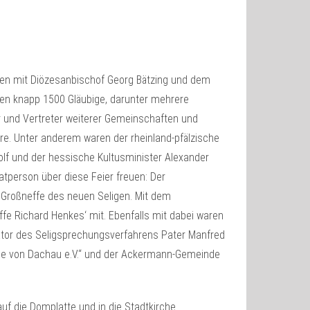
en mit Diözesanbischof Georg Bätzing und dem
ten knapp 1500 Gläubige, darunter mehrere
er und Vertreter weiterer Gemeinschaften und
re. Unter anderem waren der rheinland-pfälzische
olf und der hessische Kultusminister Alexander
atperson über diese Feier freuen: Der
 Großneffe des neuen Seligen. Mit dem
ffe Richard Henkes‘ mit. Ebenfalls mit dabei waren
ator des Seligsprechungsverfahrens Pater Manfred
lige von Dachau e.V.“ und der Ackermann-Gemeinde
uf die Domplatte und in die Stadtkirche