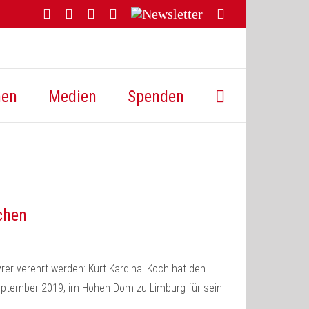
Facebook
YouTube
Instagram
Threads
Newsletter
E-
Mail
hen
Medien
Spenden
chen
rer verehrt werden: Kurt Kardinal Koch hat den
eptember 2019, im Hohen Dom zu Limburg für sein