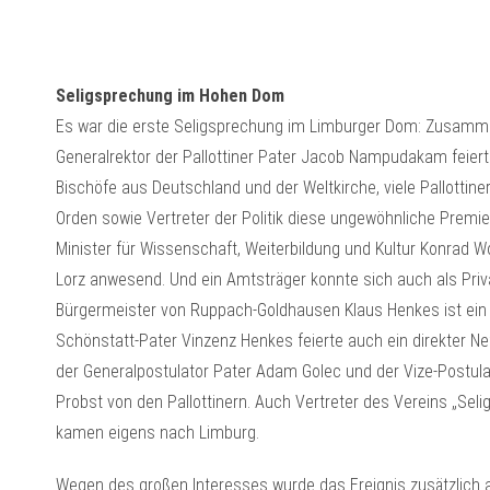
Seligsprechung im Hohen Dom
Es war die erste Seligsprechung im Limburger Dom: Zusamm
Generalrektor der Pallottiner Pater Jacob Nampudakam feier
Bischöfe aus Deutschland und der Weltkirche, viele Pallottin
Orden sowie Vertreter der Politik diese ungewöhnliche Premie
Minister für Wissenschaft, Weiterbildung und Kultur Konrad W
Lorz anwesend. Und ein Amtsträger konnte sich auch als Priv
Bürgermeister von Ruppach-Goldhausen Klaus Henkes ist ein
Schönstatt-Pater Vinzenz Henkes feierte auch ein direkter Ne
der Generalpostulator Pater Adam Golec und der Vize-Postul
Probst von den Pallottinern. Auch Vertreter des Vereins „Se
kamen eigens nach Limburg.
Wegen des großen Interesses wurde das Ereignis zusätzlich a