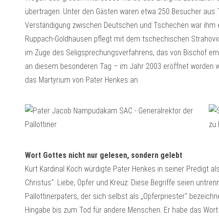
übertragen. Unter den Gästen waren etwa 250 Besucher aus Ts
Verständigung zwischen Deutschen und Tschechen war ihm 
Ruppach-Goldhausen pflegt mit dem tschechischen Strahovic
im Zuge des Seligsprechungsverfahrens, das von Bischof em
an diesem besonderen Tag – im Jahr 2003 eröffnet worden w
das Martyrium von Pater Henkes an.
Wort Gottes nicht nur gelesen, sondern gelebt
Kurt Kardinal Koch würdigte Pater Henkes in seiner Predigt al
Christus“. Liebe, Opfer und Kreuz: Diese Begriffe seien untr
Pallottinerpaters, der sich selbst als „Opferpriester“ bezeic
Hingabe bis zum Tod für andere Menschen. Er habe das Wort G