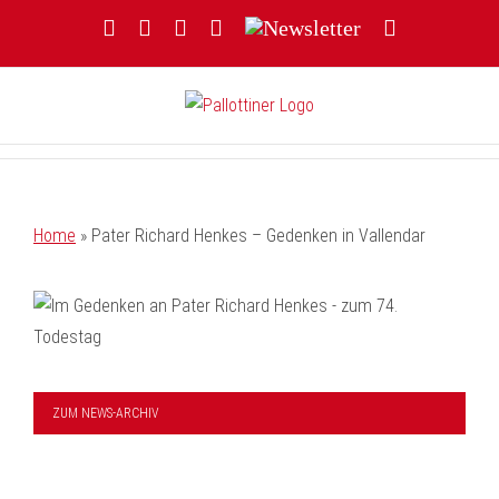
Zum
Facebook
YouTube
Instagram
Threads
Newsletter
E-
Inhalt
Mail
springen
Home
»
Pater Richard Henkes – Gedenken in Vallendar
ZUM NEWS-ARCHIV