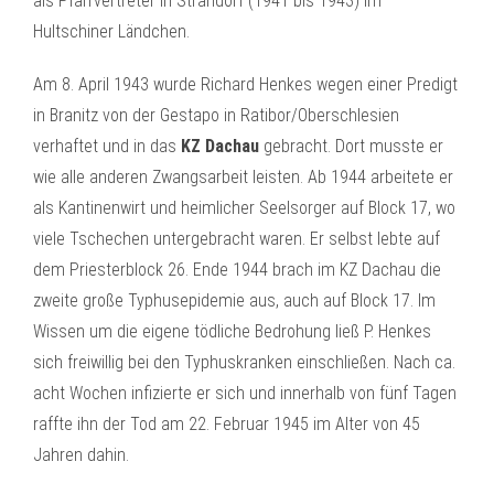
als Pfarrvertreter in Strandorf (1941 bis 1943) im
Hultschiner Ländchen.
Am 8. April 1943 wurde Richard Henkes wegen einer Predigt
in Branitz von der Gestapo in Ratibor/Oberschlesien
verhaftet und in das
KZ Dachau
gebracht. Dort musste er
wie alle anderen Zwangsarbeit leisten. Ab 1944 arbeitete er
als Kantinenwirt und heimlicher Seelsorger auf Block 17, wo
viele Tschechen untergebracht waren. Er selbst lebte auf
dem Priesterblock 26. Ende 1944 brach im KZ Dachau die
zweite große Typhusepidemie aus, auch auf Block 17. Im
Wissen um die eigene tödliche Bedrohung ließ P. Henkes
sich freiwillig bei den Typhuskranken einschließen. Nach ca.
acht Wochen infizierte er sich und innerhalb von fünf Tagen
raffte ihn der Tod am 22. Februar 1945 im Alter von 45
Jahren dahin.