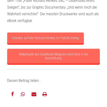
dem Titel „Pater Richard Henkes SAC – Lebensbild eines
Seligen“, bis zur Graphic Documentary „Und wenn mich die
Wahrheit vernichtet“. Die meisten Druckwerke sind auch als
eBook verfügbar.
Literatur zu Pater Richard Henkes im Pallotti Verlag
Webprojekt des Eulenfisch-Magazins (mit Blick in die
Ausstellung)
Diesen Beitrag teilen…
teilen
teilen
E-
drucken