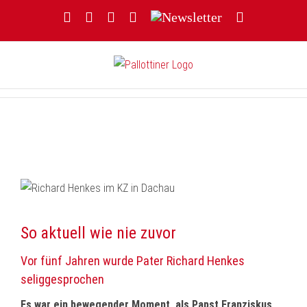
Zum
Facebook
YouTube
Instagram
Threads
Newsletter
E-
Inhalt
Mail
springen
So aktuell wie nie zuvor
Vor fünf Jahren wurde Pater Richard Henkes
seliggesprochen
Es war ein bewegender Moment, als Papst Franziskus