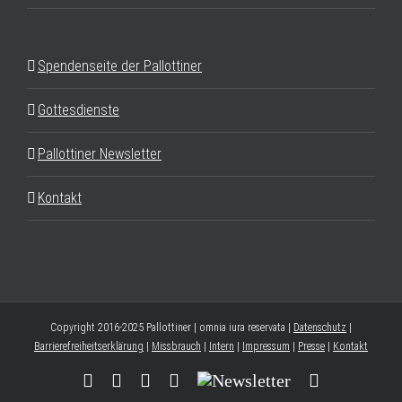
Spendenseite der Pallottiner
Gottesdienste
Pallottiner Newsletter
Kontakt
Copyright 2016-2025 Pallottiner | omnia iura reservata |
Datenschutz
|
Barrierefreiheitserklärung
|
Missbrauch
|
Intern
|
Impressum
|
Presse
|
Kontakt
Facebook
YouTube
Instagram
Threads
Newsletter
E-
Mail