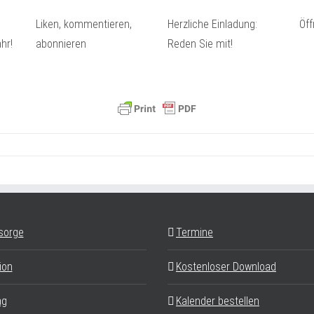
Liken, kommentieren,
Herzliche Einladung:
Öf
hr!
abonnieren
Reden Sie mit!
sorge
Termine
ion
Kostenloser Download
ag
Kalender bestellen