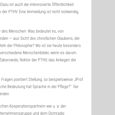
zu ist auch die interessierte Öffentlichkeit
an der PTHV. Eine Anmeldung ist nicht notwendig,
rde des Menschen: Was bedeutet es, von
nden — aus Sicht des christlichen Glaubens, der
teln der Philosophie? Wo ist sie heute besonders
n verschiedene Menschenbilder, wenn es darum
er Zaborowski, Rektor der PTHV, das Anliegen der
ragen pointiert Stellung, so beispielsweise JProf.
lche Bedeutung hat Sprache in der Pflege?“. Sie
inden.
ichen Kooperationspartnern wie u. a. der
s Unternehmensgruppe und dem Domradio