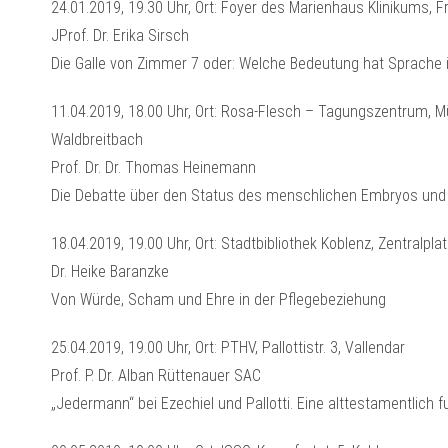
24.01.2019, 19.30 Uhr, Ort: Foyer des Marienhaus Klinikums, F
JProf. Dr. Erika Sirsch
Die Galle von Zimmer 7 oder: Welche Bedeutung hat Sprache i
11.04.2019, 18.00 Uhr, Ort: Rosa-Flesch – Tagungszentrum, Mü
Waldbreitbach
Prof. Dr. Dr. Thomas Heinemann
Die Debatte über den Status des menschlichen Embryos un
18.04.2019, 19.00 Uhr, Ort: Stadtbibliothek Koblenz, Zentralpla
Dr. Heike Baranzke
Von Würde, Scham und Ehre in der Pflegebeziehung
25.04.2019, 19.00 Uhr, Ort: PTHV, Pallottistr. 3, Vallendar
Prof. P. Dr. Alban Rüttenauer SAC
„Jedermann“ bei Ezechiel und Pallotti. Eine alttestamentlich f