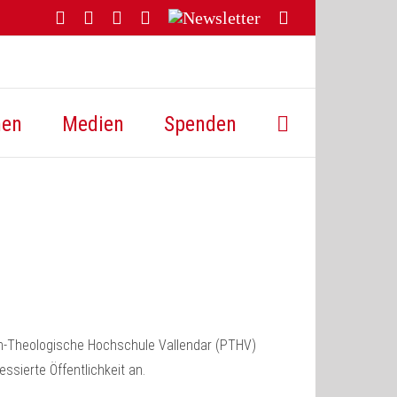
Facebook
YouTube
Instagram
Threads
Newsletter
E-
Mail
hen
Medien
Spenden
h-Theologische Hochschule Vallendar (PTHV)
ssierte Öffentlichkeit an.