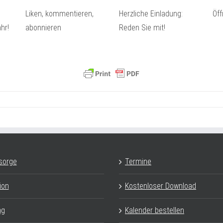
Liken, kommentieren,
Herzliche Einladung:
Öf
hr!
abonnieren
Reden Sie mit!
sorge
Termine
ion
Kostenloser Download
ag
Kalender bestellen