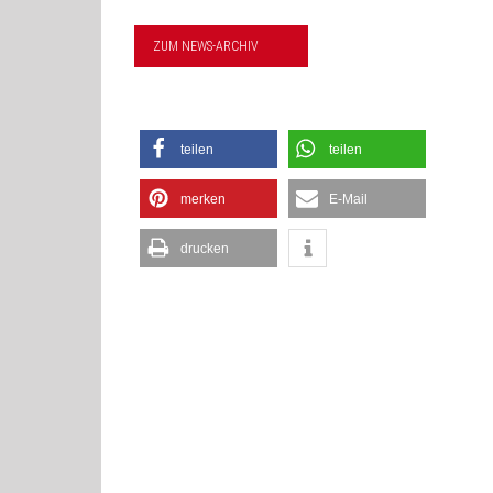
ZUM NEWS-ARCHIV
teilen
teilen
merken
E-Mail
drucken