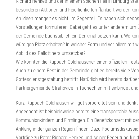
Richard Henkes und der in einem solchen Fall in Limburg statt
besonderen Aktionen und Feierlichkeiten flankiert werden kön
An Ideen mangelt es nicht. Im Gegenteil. Es haben sich sechs
Vorstellungen formulieren. Dabei geht es unter anderem um 
der Gemeinde buchstäblich ein Denkmal setzen kann. Wo könn
würdigen Platz erhalten? In welcher Form und vor allem mit we
Abbild des Pallottiners umsetzbar?
Wie könnten die Ruppach-Goldhausener einen offiziellen Fest
Auch zu einem Fest in der Gemeinde gibt es bereits viele V
Gottesdienstgestaltung betrifft. Natürlich wird bereits darü
Partnergemeinde Strahovice in Tschechien mit einbindet und 
Kurz: Ruppach-Goldhausen will gut vorbereitet sein und denkt 
Angedacht ist beispielsweise bereits eine transportable Aus
Kommunionkindern und Firmlingen. Ein Benefizkonzert mit der
Anklang in der ganzen Region finden. Dazu Podiumsdiskussione
Vorträge zu Pater Richard Henkes und seiner Bedeutung für di