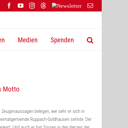
Facebook
YouTube
Instagram
Threads
Newsletter
E-
Mail
en
Medien
Spenden
s Motto
d Zeugenaussagen belegen, wie sehr er sich in
Heimatgemeinde Ruppach-Goldhausen sehnte. Der
nkert. Und auch er hat Spuren in den Herzen der