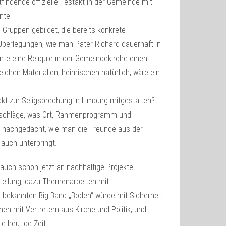
findende offizielle Festakt in der Gemeinde mit
nte.
 Gruppen gebildet, die bereits konkrete
Überlegungen, wie man Pater Richard dauerhaft in
te eine Reliquie in der Gemeindekirche einen
lchen Materialien, heimischen natürlich, wäre ein
akt zur Seligsprechung in Limburg mitgestalten?
orschläge, was Ort, Rahmenprogramm und
ber nachgedacht, wie man die Freunde aus der
auch unterbringt.
auch schon jetzt an nachhaltige Projekte.
stellung, dazu Themenarbeiten mit
 bekannten Big Band „Boden“ würde mit Sicherheit
n mit Vertretern aus Kirche und Politik, und
e heutige Zeit.