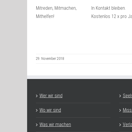
Mitreden, Mitmachen,
In Kontakt bleiben.
Mithelfen!
Kostenlos 12 x pro Ja
29. November 2018
Wer wir sind
Seel
Wo wir sind
Miss
Was wir machen
Verl