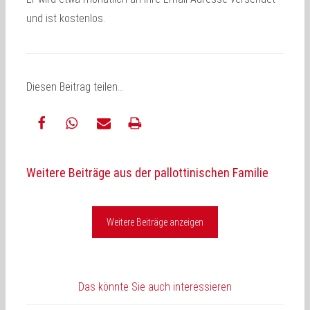
und ist kostenlos.
Diesen Beitrag teilen…
teilen
teilen
E-
drucken
Weitere Beiträge aus der pallottinischen Familie
Mail
Weitere Beiträge anzeigen
Das könnte Sie auch interessieren