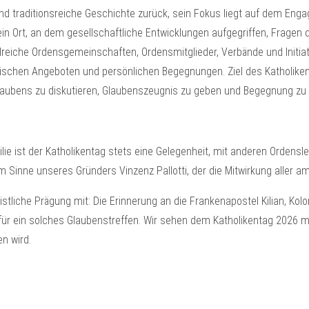
und traditionsreiche Geschichte zurück, sein Fokus liegt auf dem Eng
ein Ort, an dem gesellschaftliche Entwicklungen aufgegriffen, Fragen 
lreiche Ordensgemeinschaften, Ordensmitglieder, Verbände und Initia
gischen Angeboten und persönlichen Begegnungen. Ziel des Katholikenta
laubens zu diskutieren, Glaubenszeugnis zu geben und Begegnung zu
milie ist der Katholikentag stets eine Gelegenheit, mit anderen Orden
inne unseres Gründers Vinzenz Pallotti, der die Mitwirkung aller am
stliche Prägung mit: Die Erinnerung an die Frankenapostel Kilian, Kol
r ein solches Glaubenstreffen. Wir sehen dem Katholikentag 2026 mi
n wird.