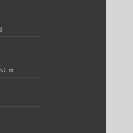
d
lottiner
r