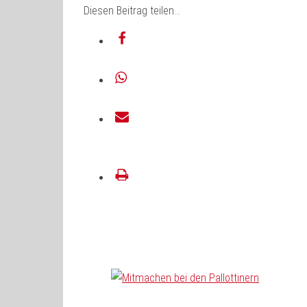
Diesen Beitrag teilen…
teilen
teilen
E-
Mail
drucken