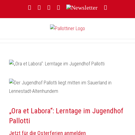
Zum
Facebook
YouTube
Instagram
Threads
Newsletter
E-
Inhalt
Mail
springen
„Ora et Labora“: Lerntage im Jugendhof
Pallotti
Jetzt für die Osterferien anmelden