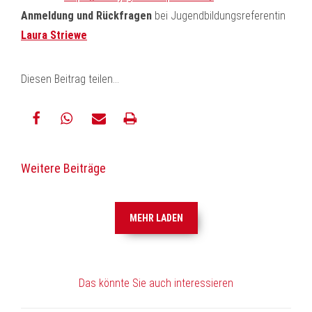
Anmeldung und Rückfragen
bei Jugendbildungsreferentin
Laura Striewe
Diesen Beitrag teilen...
teilen
teilen
E-
drucken
Weitere Beiträge
Mail
MEHR LADEN
Das könnte Sie auch interessieren