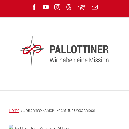
Zum
Facebook
YouTube
Instagram
Threads
Newsletter
E-
Inhalt
Mail
springen
Home
»
Johannes-Schlößl kocht für Obdachlose