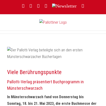
Zum
Facebook
YouTube
Instagram
Threads
Newsletter
E-
Inhalt
Mail
springen
Viele Berührungspunkte
Pallotti-Verlag präsentiert Buchprogramm in
Münsterschwarzach
In Münsterschwarzach fand von Donnerstag bis
Sonntag, 18. bis 21. Mai 2023, die erste Buchmesse der