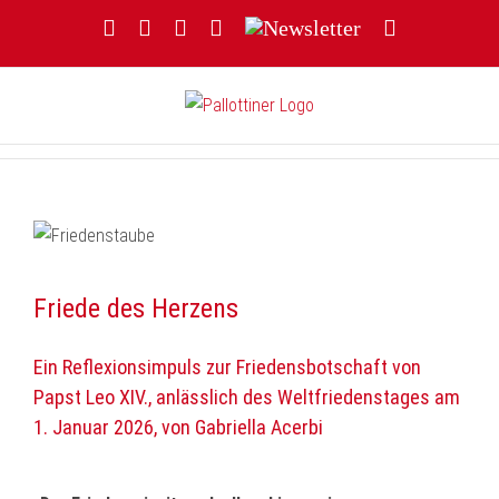
Zum
Facebook
YouTube
Instagram
Threads
Newsletter
E-
Inhalt
Mail
springen
Friede des Herzens
Ein Reflexionsimpuls zur Friedensbotschaft von
Papst Leo XIV., anlässlich des Weltfriedenstages am
1. Januar 2026, von Gabriella Acerbi