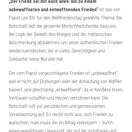
„Der Friede sei mit euch allen: hin zu einem
unbewaffneten und entwaffnenden Frieden“
ist das von
Papst Leo XIV. für den Weltfriedenstag gewählte Thema. Die
Botschaft lädt die gesamte Menschheitsfamilie dazu ein,
die Logik der Gewalt, des Krieges und der militärischen
Abschreckung abzulehnen, um einen authentischen Frieden
wiederzuentdecken, der in Liebe, Gerechtigkeit und
Solidarität seine Wurzeln hat.
Der vom Papst vorgeschlagene Frieden ist „unbewaffnet“,
weil er nicht auf Drohungen oder der Anhäufung von Waffen
basiert, und gleichzeitig „entwaffnend“, da er Konflikte lösen,
Vertrauen schaffen und Herzen versöhnen kann. Die
Botschaft ruft zur persönlichen und gemeinsamen
Verantwortung auf: Es reicht nicht aus, sich Frieden zu
wünschen, man muss ihn im Alltag verkörpern – durch
einen gewaltfreien Lebensstil, der auf die sichtbaren und