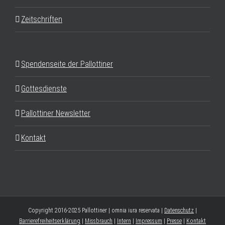
Zeitschriften
Spendenseite der Pallottiner
Gottesdienste
Pallottiner Newsletter
Kontakt
Copyright 2016-2025 Pallottiner | omnia iura reservata |
Datenschutz
|
Barrierefreiheitserklärung
|
Missbrauch
|
Intern
|
Impressum
|
Presse
|
Kontakt