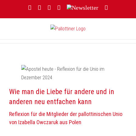
Zum
Facebook
YouTube
Instagram
Threads
Newsletter
E-
Inhalt
Mail
springen
Wie man die Liebe für andere und in
anderen neu entfachen kann
Reflexion für die Mitglieder der pallottinischen Unio
von Izabella Owczaruk aus Polen