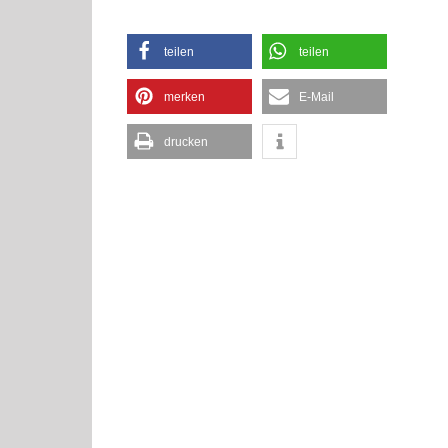
teilen
teilen
merken
E-Mail
drucken