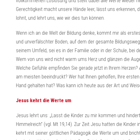
vollkommenen Loslösung und stellt dabei alle Werte wieder he
Gerechtigkeit macht unsere Hände leer, lässt uns erkennen, d
lohnt, und lehrt uns, wie wir dies tun können.
Wenn ich an die Welt der Bildung denke, kommt mir als erstes 
und unverfälschter Boden, auf dem der gesamte Bildungsweg 
seinem Umfeld, sei es in der Familie oder in der Schule, bei d
Wem von uns wird nicht warm ums Herz und glänzen die Augen
Welche Gefühle empfinden Sie gerade jetzt in Ihrem Herzen?
am meisten beeindruckt? Wer hat Ihnen geholfen, Ihre ersten
Hand gehalten hat? Was kann ich heute aus der Art und Weise, 
Jesus kehrt die Werte um
Jesus lehrt uns: „Lasst die Kinder zu mir kommen und hindert
Himmelreich” (vgl. Mt 19,14). Zur Zeit Jesu hatten die Kinder i
kehrt mit seiner göttlichen Pädagogik die Werte um und brich