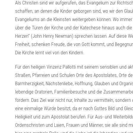
Als Christen sind wir aufgerufen, das Evangelium zur Richts
schaffen, an denen die Kinder geborgen sind, wo wir den Gla
Evangeliums an die Kleinsten weitergeben können. Wo immer w
über die Türen der Kirche und der Katechese hinaus auch di
Herzen” (John Henry Newman) sprechen lassen. Auf diese We
Freiheit, schenken Freude, die von Gott kommt, und Begegnun
Die Kirche lernt viel von den Kindern.
Für den heiligen Vinzenz Pallotti mit seinem sensiblen und a
Straßen, Pfarreien und Schulen Orte des Apostolates, Orte der
Barmherzigkeit, Nächstenliebe, Hoffnung, Glauben und Organis
lebendige Oratorien, Familienbesuche und die Zusammenarbei
fördern. Das Ziel war nicht nur, Inhalte zu vermitteln, sond
eine einmalige Würde besitzt, da er nach Gottes Bild und Gleic
Heiligkeit und zum Apostolat berufen. Für Aus- und Weiterbild
Ordenschristen und Laien, Frauen und Männer, sie alle sind mi