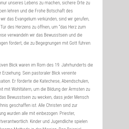
chnur unseres Lebens zu machen, sichere Orte zu
uben lehren und die Frohe Botschaft des
ir das Evangelium verkünden, sind wir gerufen,
e Tür des Herzens zu öffnen, um “das Herz zum
ise verwandeln wir das Bewusstsein und die
gen fördert, die zu Begegnungen mit Gott führen.
ktiven Blick waren im Rom des 19. Jahrhunderts die
 Erziehung. Sein pastoraler Blick vereinte
ation. Er förderte die Katechese, Abendschulen,
t mit Wohltätern, um die Bildung der Ärmsten zu
ern das Bewusstsein zu wecken, dass jeder Mensch
hnis geschaffen ist. Alle Christen sind zur
ung wurden alle mit einbezogen: Priester,
tverantwortlich. Kinder und Jugendliche spielen