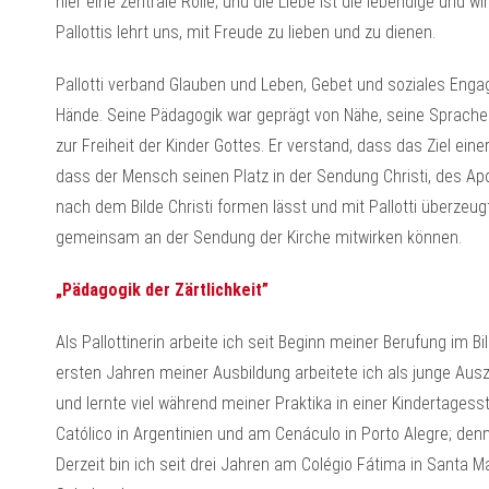
hier eine zentrale Rolle; und die Liebe ist die lebendige und 
Pallottis lehrt uns, mit Freude zu lieben und zu dienen.
Pallotti verband Glauben und Leben, Gebet und soziales Engag
Hände. Seine Pädagogik war geprägt von Nähe, seine Sprach
zur Freiheit der Kinder Gottes. Er verstand, dass das Ziel ein
dass der Mensch seinen Platz in der Sendung Christi, des Ap
nach dem Bilde Christi formen lässt und mit Pallotti überzeugt
gemeinsam an der Sendung der Kirche mitwirken können.
„Pädagogik der Zärtlichkeit”
Als Pallottinerin arbeite ich seit Beginn meiner Berufung im B
ersten Jahren meiner Ausbildung arbeitete ich als junge Ausz
und lernte viel während meiner Praktika in einer Kindertagesst
Católico in Argentinien und am Cenáculo in Porto Alegre; den
Derzeit bin ich seit drei Jahren am Colégio Fátima in Santa M