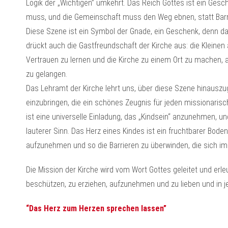
Logik der „Wichtigen” umkehrt. Das Reich Gottes ist ein Ge
muss, und die Gemeinschaft muss den Weg ebnen, statt Barrier
Diese Szene ist ein Symbol der Gnade, ein Geschenk, denn da
drückt auch die Gastfreundschaft der Kirche aus: die Klein
Vertrauen zu lernen und die Kirche zu einem Ort zu machen, 
zu gelangen.
Das Lehramt der Kirche lehrt uns, über diese Szene hinauszu
einzubringen, die ein schönes Zeugnis für jeden missionarisc
ist eine universelle Einladung, das „Kindsein“ anzunehmen, 
lauterer Sinn. Das Herz eines Kindes ist ein fruchtbarer Bode
aufzunehmen und so die Barrieren zu überwinden, die sich im
Die Mission der Kirche wird vom Wort Gottes geleitet und erleu
beschützen, zu erziehen, aufzunehmen und zu lieben und in j
“Das Herz zum Herzen sprechen lassen”