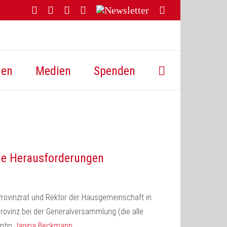
Facebook
YouTube
Instagram
Threads
Newsletter
E-
Mail
hen
Medien
Spenden
ale Herausforderungen
 Provinzrat und Rektor der Hausgemeinschaft in
Provinz bei der Generalversammlung (die alle
entin
Janina Beckmann
.