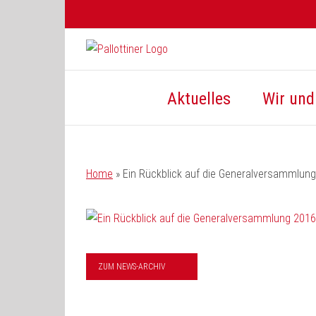
Zum
Inhalt
springen
Aktuelles
Wir und 
Home
»
Ein Rückblick auf die Generalversammlun
ZUM NEWS-ARCHIV