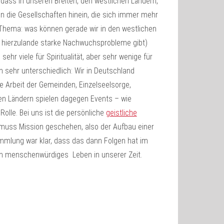
t, dass in unseren Breiten, den westlichen Ländern,
in die Gesellschaften hinein, die sich immer mehr
s Thema: was können gerade wir in den westlichen
 hierzulande starke Nachwuchsprobleme gibt)
hr viele für Spiritualität, aber sehr wenige für
n sehr unterschiedlich: Wir in Deutschland
die Arbeit der Gemeinden, Einzelseelsorge,
ren Ländern spielen dagegen Events – wie
olle. Bei uns ist die persönliche
geistliche
uss Mission geschehen, also der Aufbau einer
mmlung war klar, dass das dann Folgen hat im
ein menschenwürdiges Leben in unserer Zeit.