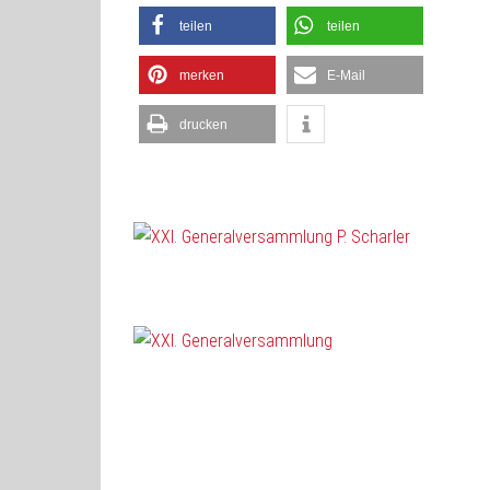
teilen
teilen
merken
E-Mail
drucken