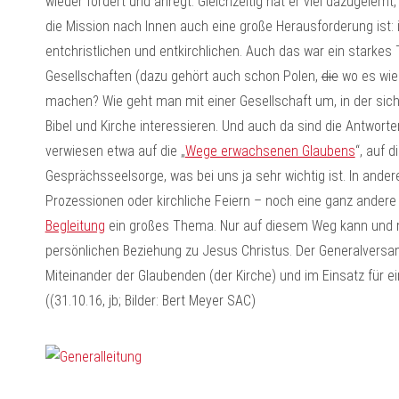
wieder fördert und anregt. Gleichzeitig hat er viel dazugelern
die Mission nach Innen auch eine große Herausforderung ist: 
entchristlichen und entkirchlichen. Auch das war ein starke
Gesellschaften (dazu gehört auch schon Polen,
die
wo es wie
machen? Wie geht man mit einer Gesellschaft um, in der sich se
Bibel und Kirche interessieren. Und auch da sind die Antworte
verwiesen etwa auf die „
Wege erwachsenen Glaubens
“, auf 
Gesprächsseelsorge, was bei uns ja sehr wichtig ist. In ande
Prozessionen oder kirchliche Feiern – noch eine ganz andere R
Begleitung
ein großes Thema. Nur auf diesem Weg kann und m
persönlichen Beziehung zu Jesus Christus. Der Generalversa
Miteinander der Glaubenden (der Kirche) und im Einsatz für 
((31.10.16, jb; Bilder: Bert Meyer SAC)