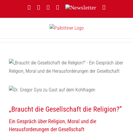
Zum
Facebook
YouTube
Instagram
Threads
Newsletter
E-
Inhalt
Mail
springen
„Braucht die Gesellschaft die Religion?“
Ein Gespräch über Religion, Moral und die
Herausforderungen der Gesellschaft