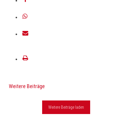
teilen
teilen
E-
Mail
drucken
Weitere Beiträge
Weitere Beiträge laden