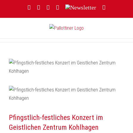
Zum
Facebook
YouTube
Instagram
Threads
Newsletter
E-
Inhalt
Mail
springen
Pfingstlich-festliches Konzert im
Geistlichen Zentrum Kohlhagen