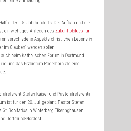
ommen ohne Anmeldung.
 Hälfte des 15. Jahrhunderts. Der Aufbau und die
st ein wichtiges Anliegen des
Zukunftsbildes für
entren verschiedene Aspekte christlichen Lebens im
er im Glauben“ wenden sollen.
h auch beim Katholischen Forum in Dortmund
und und das Erzbistum Paderborn als eine
rde.
ralreferent Stefan Kaiser und Pastoralreferentin
m ist für den 20. Juli geplant. Pastor Stefan
 St. Bonifatius in Winterberg Elkeringhausen.
bund Dortmund-Nordost.