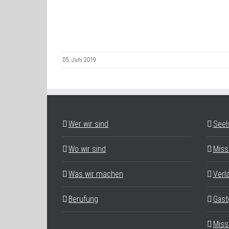
05. Juni 2019
Wer wir sind
Seel
Wo wir sind
Miss
Was wir machen
Verl
Berufung
Gäst
Miss