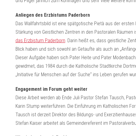
und Pilger jährlich zum Kohlhagen und sehr viele weitere k
Anliegen des Erzbistums Paderborn
Das Wallfahrtsbild ist eine spätgotische Pietà aus der ersten
Stärkung von Geistlichen Zentren in den Pastoralen Räumen i
das Erzbistum Paderborn
. Darin heißt es, dass geistliche Z
Blick haben und sich sowohl an Getaufte als auch an „Anfäng
Dieser Aufgabe haben sich Pater Heite und Pater Modenbac
gewidmet, das 1984 durch die Katholische Stadtkirche Dortm
„Initiative für Menschen auf der Suche“ ins Leben gerufen wu
Engagement im Forum geht weiter
Diese Arbeit werden ab Ende Juli Pastor Stefan Tausch, Pasto
Karin Stump weiterführen. Die Einführung im Katholischen Foru
Tausch ist derzeit Direktor des Bildungs- und Exerzitienhauses
Stefan Kaiser arbeitet als Gemeindereferent im Pastoralver