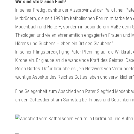
Wir sind stolz auch Euch!
In seiner Predigt dankte der Vizeprovinzial der Pallottiner, Pa
Mitbrüdern, die seit 1998 im Katholischen Forum mitarbeiten d
Modenbach und Heite –, sondern in besonderem Maße dem G
Theologen und vielen ehrenamtlich engagierten Frauen und M
Hörens und Suchens – eben ein Ort des Glaubens“.
In seiner Pfingstpredigt ging Pater Pfenning auf die Wirkkraft
Kirche ein. Er glaube an die wandelnde Kraft des Geistes. Da
Reich Gottes. Dafür brauche es „ein Netzwerk von Verbündet
wichtige Aspekte des Reiches Gottes leben und verwirklichen“
Eine Gelegenheit zum Abschied von Pater Siegfried Modenba
an den Gottesdienst am Samstag bei Imbiss und Getränken i