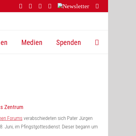
Facebook
YouTube
Instagram
Threads
Newsletter
E-
Mail
hen
Medien
Spenden
es Zentrum
chen Forums
verabschiedeten sich Pater Jürgen
 Juni, im Pfingstgottesdienst. Dieser begann um