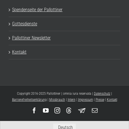
Spendenseite der Pallottiner
Gottesdienste
Pallottiner Newsletter
Kontakt
Copyright 2016-2025 Pallottiner | omnia iura reservata |
Datenschutz
|
Barrierefreiheitserklärung
|
Missbrauch
|
Intern
|
Impressum
|
Presse
|
Kontakt
Facebook
YouTube
Instagram
Threads
Newsletter
E-
Mail
Deutsch