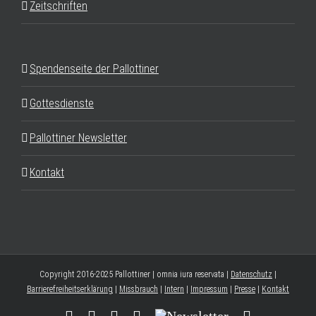
Zeitschriften
Spendenseite der Pallottiner
Gottesdienste
Pallottiner Newsletter
Kontakt
Copyright 2016-2025 Pallottiner | omnia iura reservata |
Datenschutz
|
Barrierefreiheitserklärung
|
Missbrauch
|
Intern
|
Impressum
|
Presse
|
Kontakt
Facebook
YouTube
Instagram
Threads
Newsletter
E-