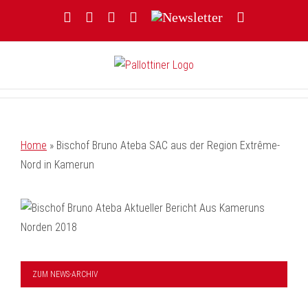
Zum
Facebook
YouTube
Instagram
Threads
Newsletter
E-
Inhalt
Mail
springen
Home
»
Bischof Bruno Ateba SAC aus der Region Extrême-
Nord in Kamerun
ZUM NEWS-ARCHIV