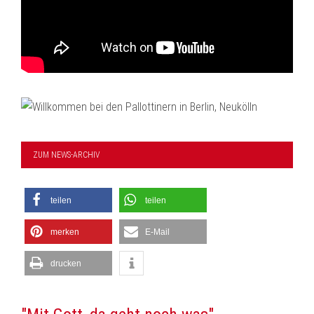
ZUM NEWS-ARCHIV
teilen
teilen
merken
E-Mail
drucken