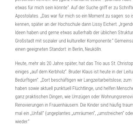
etwas für mich sein könnte“. Auf der Suche griff er zu Schrif
Apostolates. „Das war für mich so ein Moment zu sagen: so ist 
kennen, später an der Hochschule dann Lissy Eichert. „Irge
Ideen haben und gerne etwas außerhalb der üblichen Struktu
Großstadt mit sozialer und kultureller Komponente.“ Gemein
einen geeigneten Standort: in Berlin, Neukölln.
Heute, mehr als 20 Jahre später, hat das Trio aus St. Christo
einiges „auf dem Kerbholz“. Bruder Klaus ist heute in der Leitu
Bedürftigen“. „Dort beschäftigen wir Langzeitarbeitslose; zum
haben sowie aktuell punktuell Flüchtlinge, und helfen Mensche
ganz praktischen Dingen, wie Umzügen oder Wohnungsrenovie
Renovierungen in Frauenhäusern. Die Kinder sind häufig traum
mal ein „Unfall“ (ungeplantes „umräumen“, „umstreichen“ oder
wieder.“