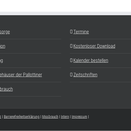
sorge
Termine
ion
Kostenloser Download
ag
Kalender bestellen
ehäuser der Pallottiner
Zeitschriften
brauch
z
|
Barrierefreiheitserklärung
|
Missbrauch
|
Intern
|
Impressum
|