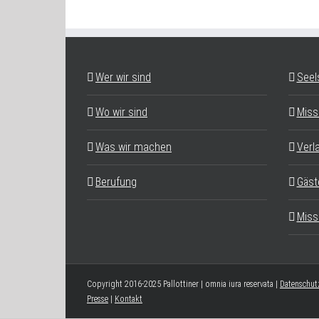
Wer wir sind
Seel
Wo wir sind
Miss
Was wir machen
Verl
Berufung
Gäst
Miss
Copyright 2016-2025 Pallottiner | omnia iura reservata |
Datenschut
Presse
|
Kontakt