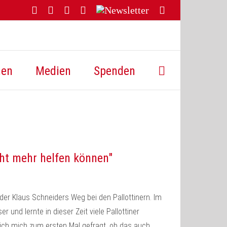
Facebook
YouTube
Instagram
Threads
Newsletter
E-
Mail
hen
Medien
Spenden
cht mehr helfen können"
der Klaus Schneiders Weg bei den Pallottinern. Im
und lernte in dieser Zeit viele Pallottiner
ich mich zum ersten Mal gefragt, ob das auch