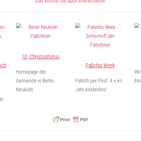
Das könnte Sie auch interessieren
St. Christophorus
och
Pallottis Werk
Homepage der
Wir
Gemeinde in Berlin,
Pallotti per Post: 4 x im
Ihn
Neukölln
Jahr kostenlos!
ln: