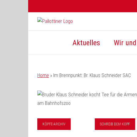
Zum
Inhalt
springen
Aktuelles
Wir und 
Home
»
Im Brennpunkt: Br. Klaus Schneider SAC
KÖPFE-ARCHIV
SCHREIB DEM KOPF