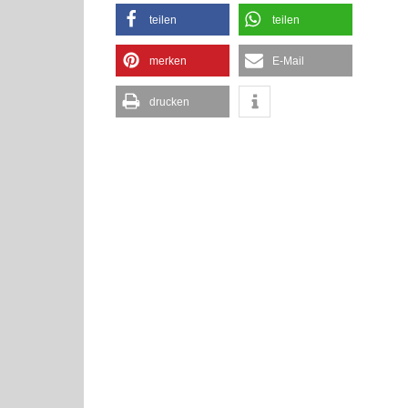
teilen
teilen
merken
E-Mail
drucken