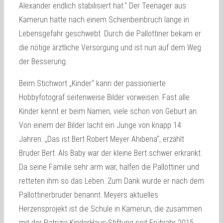
Alexander endlich stabilisiert hat.“ Der Teenager aus
Kamerun hatte nach einem Schienbeinbruch lange in
Lebensgefahr geschwebt. Durch die Pallottiner bekam er
die nötige ärztliche Versorgung und ist nun auf dem Weg
der Besserung.
Beim Stichwort „Kinder“ kann der passionierte
Hobbyfotograf seitenweise Bilder vorweisen. Fast alle
Kinder kennt er beim Namen; viele schon von Geburt an.
Von einem der Bilder lacht ein Junge von knapp 14
Jahren. „Das ist Bert Robert Meyer Ahibena“, erzählt
Bruder Bert. Als Baby war der kleine Bert schwer erkrankt.
Da seine Familie sehr arm war, halfen die Pallottiner und
retteten ihm so das Leben. Zum Dank wurde er nach dem
Pallottinerbruder benannt. Meyers aktuelles
Herzensprojekt ist die Schule in Kamerun, die zusammen
mit der Patrizia KinderHaus-Stiftung seit Frühjahr 2015