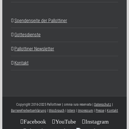
Spendenseite der Pallottiner
Gottesdienste
Pallottiner Newsletter
Kontakt
Copyright 2016-2025 Pallottiner | omnia iura reservata |
Datenschutz
|
Barrierefreiheitserklärung
|
Missbrauch
|
Intern
|
Impressum
|
Presse
|
Kontakt
Facebook
YouTube
Instagram