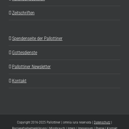
Zeitschriften
Spendenseite der Pallottiner
Gottesdienste
Pallottiner Newsletter
Kontakt
Copyright 2016-2025 Pallottiner | omnia iura reservata |
Datenschutz
|
Barrierefreiheitserklärung
|
Missbrauch
|
Intern
|
Impressum
|
Presse
|
Kontakt