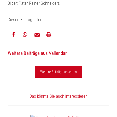
Bilder: Pater Rainer Schneiders
Diesen Beitrag teilen…
teilen
teilen
E-
drucken
Weitere Beiträge aus Vallendar
Mail
Weitere Beiträge anzeigen
Das könnte Sie auch interessieren