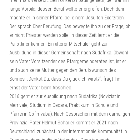
mehrmals versetzt. Sein Onkel ist Bauingenieur; der war ihm
lange Vorbild, dessen Beruf wollte er ergreifen. Doch dann
machte er in seiner Pfarrei bei einem Jesuiten Exerzitien.
Der sprach über Berufung. Das bewegte ihn zu der Frage, ob
er nicht Priester werden solle. In dieser Zeit lernt er die
Pallottiner kennen. Ein älterer Mitschüler geht zur
Ausbildung in dieser Gemeinschaft nach Südafrika. Obwohl
sein Vater Vorsitzender des Pfarrgemeinderates ist, ist er
und auch seine Mutter gegen den Berufswunsch des
Sohnes. „Denkst Du, dass Du glücklich wirst?“, fragt ihn
ernst der Vater beim Abschied.
2016 geht er zur Ausbildung nach Südafrika (Noviziat in
Merrivale, Studium in Cedara, Praktikum in Schule und
Pfarrei in Cofimvaba). Nach Gesprächen mit dem damaligen
Provinzial Pater Helmut Scharler kommt er 2021 nach
Deutschland, zunächst in der Internationale Kommunität in