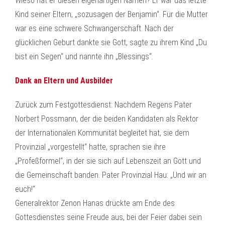
Wieso hat er diesen eigenartigen Namen? Er war das letzte
Kind seiner Eltern, „sozusagen der Benjamin“. Für die Mutter
war es eine schwere Schwangerschaft. Nach der
glücklichen Geburt dankte sie Gott, sagte zu ihrem Kind „Du
bist ein Segen“ und nannte ihn „Blessings“.
Dank an Eltern und Ausbilder
Zurück zum Festgottesdienst: Nachdem Regens Pater
Norbert Possmann, der die beiden Kandidaten als Rektor
der Internationalen Kommunität begleitet hat, sie dem
Provinzial „vorgestellt“ hatte, sprachen sie ihre
„Profeßformel“, in der sie sich auf Lebenszeit an Gott und
die Gemeinschaft banden. Pater Provinzial Hau: „Und wir an
euch!“
Generalrektor Zenon Hanas drückte am Ende des
Gottesdienstes seine Freude aus, bei der Feier dabei sein