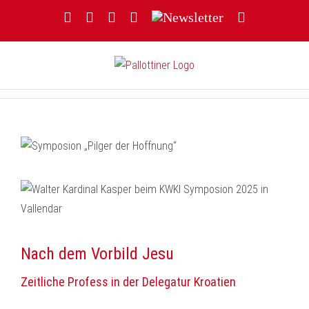
Zum
Facebook
YouTube
Instagram
Threads
Newsletter
E-
Inhalt
Mail
springen
Nach dem Vorbild Jesu
Zeitliche Profess in der Delegatur Kroatien