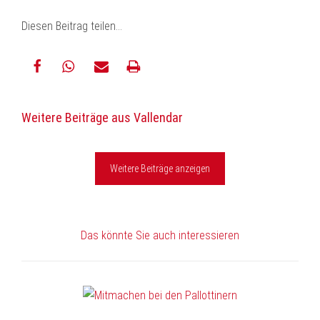
Diesen Beitrag teilen…
teilen
teilen
E-
drucken
Weitere Beiträge aus Vallendar
Mail
Weitere Beiträge anzeigen
Das könnte Sie auch interessieren