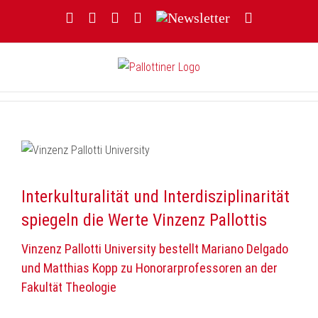
Zum
Facebook
YouTube
Instagram
Threads
Newsletter
E-
Inhalt
Mail
springen
Interkulturalität und Interdisziplinarität
spiegeln die Werte Vinzenz Pallottis
Vinzenz Pallotti University bestellt Mariano Delgado
und Matthias Kopp zu Honorarprofessoren an der
Fakultät Theologie