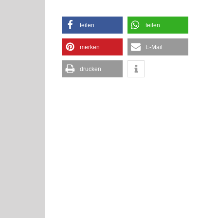
teilen
teilen
merken
E-Mail
drucken