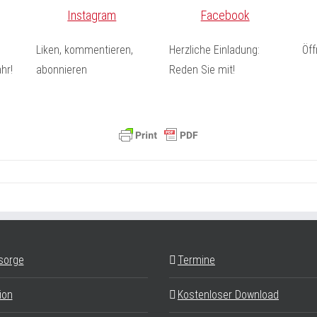
Instagram
Facebook
Liken, kommentieren,
Herzliche Einladung:
Öf
hr!
abonnieren
Reden Sie mit!
sorge
Termine
ion
Kostenloser Download