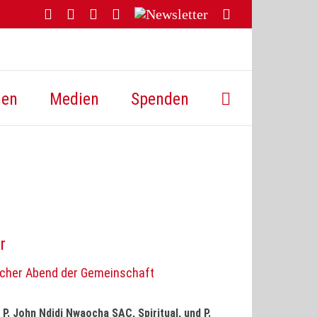
Facebook
YouTube
Instagram
Threads
Newsletter
E-
Mail
hen
Medien
Spenden
r
icher Abend der Gemeinschaft
. John Ndidi Nwaocha SAC, Spiritual, und P.