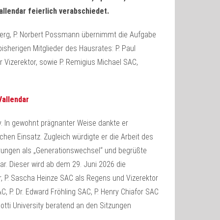
lendar feierlich verabschiedet.
dberg, P. Norbert Possmann übernimmt die Aufgabe
isherigen Mitglieder des Hausrates: P. Paul
r Vizerektor, sowie P. Remigius Michael SAC,
allendar
 In gewohnt prägnanter Weise dankte er
en Einsatz. Zugleich würdigte er die Arbeit des
rungen als „Generationswechsel“ und begrüßte
. Dieser wird ab dem 29. Juni 2026 die
, P. Sascha Heinze SAC als Regens und Vizerektor
C, P. Dr. Edward Fröhling SAC, P. Henry Chiafor SAC
lotti University beratend an den Sitzungen