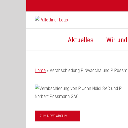
Zum
Inhalt
springen
Aktuelles
Wir und 
Home
»
Verabschiedung P. Nwaocha und P. Poss
ZUM NEWS-ARCHIV