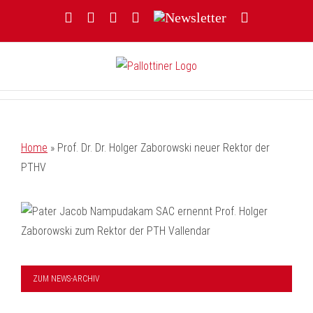
Zum
Facebook
YouTube
Instagram
Threads
Newsletter
E-
Inhalt
Mail
springen
Home
»
Prof. Dr. Dr. Holger Zaborowski neuer Rektor der
PTHV
ZUM NEWS-ARCHIV