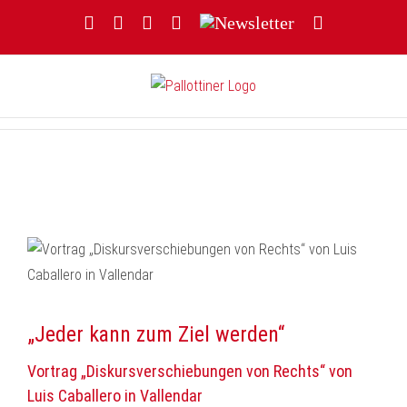
Zum
Facebook
YouTube
Instagram
Threads
Newsletter
E-
Inhalt
Mail
springen
„Jeder kann zum Ziel werden“
Vortrag „Diskursverschiebungen von Rechts“ von
Luis Caballero in Vallendar