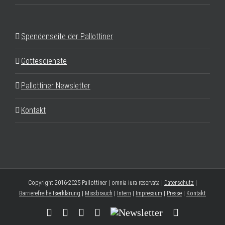
Spendenseite der Pallottiner
Gottesdienste
Pallottiner Newsletter
Kontakt
Copyright 2016-2025 Pallottiner | omnia iura reservata |
Datenschutz
|
Barrierefreiheitserklärung
|
Missbrauch
|
Intern
|
Impressum
|
Presse
|
Kontakt
Facebook
YouTube
Instagram
Threads
Newsletter
E-
Mail