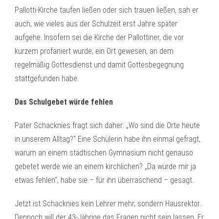
Pallotti-Kirche taufen ließen oder sich trauen ließen, sah er
auch, wie vieles aus der Schulzeit erst Jahre später
aufgehe. Insofern sei die Kirche der Pallottiner, die vor
kurzem profaniert wurde, ein Ort gewesen, an dem
regelmäßig Gottesdienst und damit Gottesbegegnung
stattgefunden habe.
Das Schulgebet würde fehlen
Pater Schacknies fragt sich daher: „Wo sind die Orte heute
in unserem Alltag?“ Eine Schülerin habe ihn einmal gefragt,
warum an einem städtischen Gymnasium nicht genauso
gebetet werde wie an einem kirchlichen? „Da würde mir ja
etwas fehlen“, habe sie – für ihn überraschend – gesagt.
Jetzt ist Schacknies kein Lehrer mehr, sondern Hausrektor.
Dennoch will der 43-Jährige das Fragen nicht sein lassen. Er