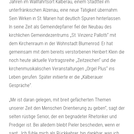
Jahren im Wallfahrtsort Kälberau, einem Stadtteil im
unterfränkischen Alzenau, eine neue Tätigkeit übernahm.
Sein Wirken in St. Marien hat deutlich Spuren hinterlassen.
In seine Zeit als Gemeindepfarrer fiel der Neubau des
kirchlichen Gemeindezentrums „St. Vinzenz Pallotti“ mit
dem Kirchenraum in der Wohnstadt Blumenrod. Er hat
gemeinsam mit dem bereits verstorbenen Heribert Klein die
noch heute aktuelle Vortragsreihe „Zeitzeichen“ und die
kirchenmusikalischen Veranstaltungen „Orgel Plus“ ins
Leben gerufen. Später initiierte er die „Kälberauer
Gespräche“.
„Mir ist daran gelegen, mit breit gefächerten Themen
unserer Zeit den Menschen Orientierung zu geben“, sagt der
selten rüstige Senior, der ein begnadeter Rhetoriker und
Prediger ist. Bei alledem bleibt Pieler bescheiden, wenn er
sagt: „Ich fühle mich als Rückkehrer, bin dankbar, was ich