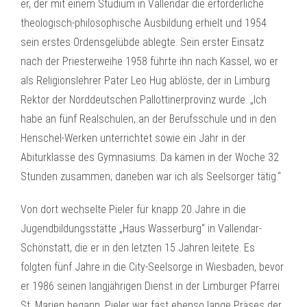
er, der mit einem Studium in Vallendar die erforderliche
theologisch-philosophische Ausbildung erhielt und 1954
sein erstes Ordensgelübde ablegte. Sein erster Einsatz
nach der Priesterweihe 1958 führte ihn nach Kassel, wo er
als Religionslehrer Pater Leo Hug ablöste, der in Limburg
Rektor der Norddeutschen Pallottinerprovinz wurde. „Ich
habe an fünf Realschulen, an der Berufsschule und in den
Henschel-Werken unterrichtet sowie ein Jahr in der
Abiturklasse des Gymnasiums. Da kamen in der Woche 32
Stunden zusammen; daneben war ich als Seelsorger tätig.“
Von dort wechselte Pieler für knapp 20 Jahre in die
Jugendbildungsstätte „Haus Wasserburg“ in Vallendar-
Schönstatt, die er in den letzten 15 Jahren leitete. Es
folgten fünf Jahre in die City-Seelsorge in Wiesbaden, bevor
er 1986 seinen langjährigen Dienst in der Limburger Pfarrei
St. Marien begann. Pieler war fast ebenso lange Präses der