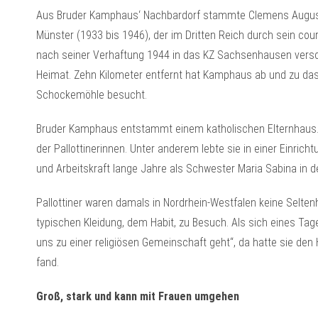
Aus Bruder Kamphaus‘ Nachbardorf stammte Clemens August K
Münster (1933 bis 1946), der im Dritten Reich durch sein cou
nach seiner Verhaftung 1944 in das KZ Sachsenhausen versc
Heimat. Zehn Kilometer entfernt hat Kamphaus ab und zu das 
Schockemöhle besucht.
Bruder Kamphaus entstammt einem katholischen Elternhaus. 
der Pallottinerinnen. Unter anderem lebte sie in einer Einricht
und Arbeitskraft lange Jahre als Schwester Maria Sabina in d
Pallottiner waren damals in Nordrhein-Westfalen keine Selten
typischen Kleidung, dem Habit, zu Besuch. Als sich eines Tag
uns zu einer religiösen Gemeinschaft geht“, da hatte sie de
fand.
Groß, stark und kann mit Frauen umgehen