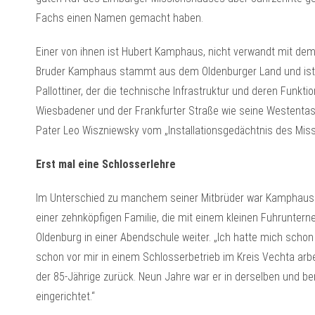
Fachs einen Namen gemacht haben.
Einer von ihnen ist Hubert Kamphaus, nicht verwandt mit de
Bruder Kamphaus stammt aus dem Oldenburger Land und ist g
Pallottiner, der die technische Infrastruktur und deren Funk
Wiesbadener und der Frankfurter Straße wie seine Westentasc
Pater Leo Wiszniewsky vom „Installationsgedächtnis des Mis
Erst mal eine Schlosserlehre
Im Unterschied zu manchem seiner Mitbrüder war Kamphaus e
einer zehnköpfigen Familie, die mit einem kleinen Fuhruntern
Oldenburg in einer Abendschule weiter. „Ich hatte mich schon 
schon vor mir in einem Schlosserbetrieb im Kreis Vechta arbei
der 85-Jährige zurück. Neun Jahre war er in derselben und beri
eingerichtet.“