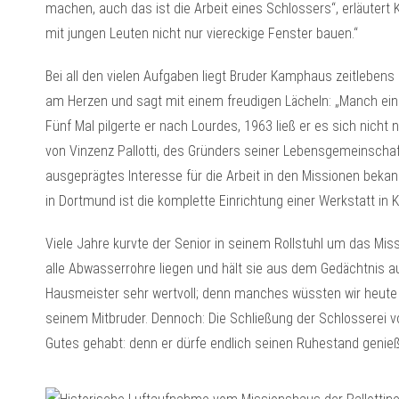
machen, auch das ist die Arbeit eines Schlossers“, erläutert
mit jungen Leuten nicht nur viereckige Fenster bauen.“
Bei all den vielen Aufgaben liegt Bruder Kamphaus zeitlebens
am Herzen und sagt mit einem freudigen Lächeln: „Manch einer
Fünf Mal pilgerte er nach Lourdes, 1963 ließ er es sich nich
von Vinzenz Pallotti, des Gründers seiner Lebensgemeinschaf
ausgeprägtes Interesse für die Arbeit in den Missionen bekan
in Dortmund ist die komplette Einrichtung einer Werkstatt in
Viele Jahre kurvte der Senior in seinem Rollstuhl um das Mis
alle Abwasserrohre liegen und hält sie aus dem Gedächtnis auf
Hausmeister sehr wertvoll; denn manches wüssten wir heute o
seinem Mitbruder. Dennoch: Die Schließung der Schlosserei v
Gutes gehabt: denn er dürfe endlich seinen Ruhestand genie