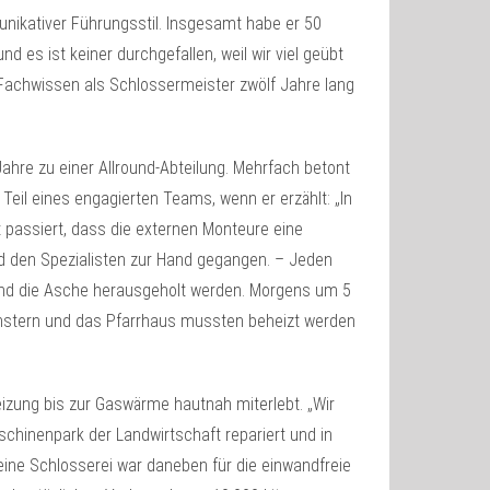
unikativer Führungsstil. Insgesamt habe er 50
nd es ist keiner durchgefallen, weil wir viel geübt
Fachwissen als Schlossermeister zwölf Jahre lang
Jahre zu einer Allround-Abteilung. Mehrfach betont
Teil eines engagierten Teams, wenn er erzählt: „In
st passiert, dass die externen Monteure eine
nd den Spezialisten zur Hand gegangen. – Jeden
nd die Asche herausgeholt werden. Morgens um 5
 Fenstern und das Pfarrhaus mussten beheizt werden
izung bis zur Gaswärme hautnah miterlebt. „Wir
aschinenpark der Landwirtschaft repariert und in
eine Schlosserei war daneben für die einwandfreie