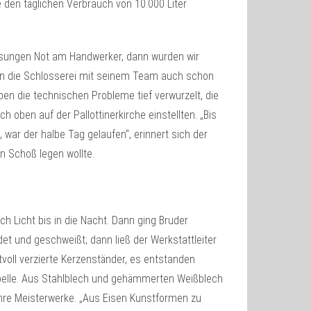
e den täglichen Verbrauch von 10.000 Liter
ssungen Not am Handwerker, dann wurden wir
ern die Schlosserei mit seinem Team auch schon
iben die technischen Probleme tief verwurzelt, die
oben auf der Pallottinerkirche einstellten. „Bis
war der halbe Tag gelaufen“, erinnert sich der
n Schoß legen wollte.
ch Licht bis in die Nacht. Dann ging Bruder
 und geschweißt; dann ließ der Werkstattleiter
tvoll verzierte Kerzenständer, es entstanden
apelle. Aus Stahlblech und gehämmerten Weißblech
re Meisterwerke. „Aus Eisen Kunstformen zu