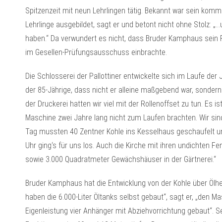
Spitzenzeit mit neun Lehrlingen tätig. Bekannt war sein komm
Lehrlinge ausgebildet, sagt er und betont nicht ohne Stolz: „…u
haben.“ Da verwundert es nicht, dass Bruder Kamphaus sein 
im Gesellen-Prüfungsausschuss einbrachte.
Die Schlosserei der Pallottiner entwickelte sich im Laufe der 
der 85-Jährige, dass nicht er alleine maßgebend war, sondern 
der Druckerei hatten wir viel mit der Rollenoffset zu tun. Es i
Maschine zwei Jahre lang nicht zum Laufen brachten. Wir si
Tag mussten 40 Zentner Kohle ins Kesselhaus geschaufelt u
Uhr ging‘s für uns los. Auch die Kirche mit ihren undichten
sowie 3.000 Quadratmeter Gewächshäuser in der Gärtnerei.“
Bruder Kamphaus hat die Entwicklung von der Kohle über Ölhe
haben die 6.000-Liter Öltanks selbst gebaut“, sagt er, „den M
Eigenleistung vier Anhänger mit Abziehvorrichtung gebaut“. S