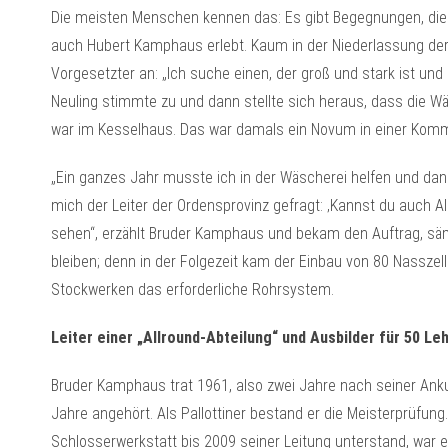
Die meisten Menschen kennen das: Es gibt Begegnungen, die e
auch Hubert Kamphaus erlebt. Kaum in der Niederlassung der P
Vorgesetzter an: „Ich suche einen, der groß und stark ist un
Neuling stimmte zu und dann stellte sich heraus, dass die Wä
war im Kesselhaus. Das war damals ein Novum in einer Komm
„Ein ganzes Jahr musste ich in der Wäscherei helfen und da
mich der Leiter der Ordensprovinz gefragt: ‚Kannst du auch Al
sehen“, erzählt Bruder Kamphaus und bekam den Auftrag, sämt
bleiben; denn in der Folgezeit kam der Einbau von 80 Nasszell
Stockwerken das erforderliche Rohrsystem.
Leiter einer „Allround-Abteilung“ und Ausbilder für 50 Leh
Bruder Kamphaus trat 1961, also zwei Jahre nach seiner Ankunf
Jahre angehört. Als Pallottiner bestand er die Meisterprüfung.
Schlosserwerkstatt bis 2009 seiner Leitung unterstand, war er