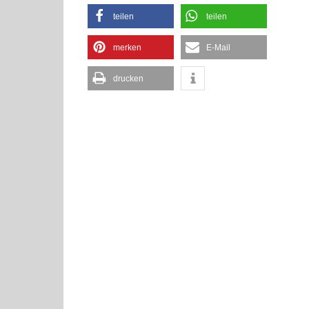
teilen
teilen
merken
E-Mail
drucken