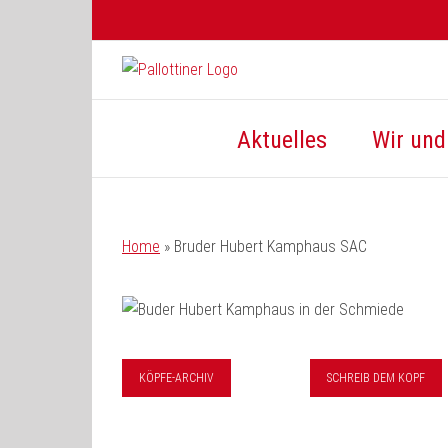
Zum
Inhalt
springen
Aktuelles
Wir und 
Home
»
Bruder Hubert Kamphaus SAC
KÖPFE-ARCHIV
SCHREIB DEM KOPF