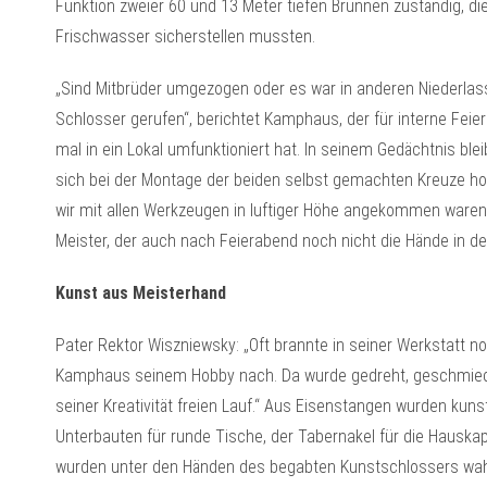
Funktion zweier 60 und 13 Meter tiefen Brunnen zuständig, di
Frischwasser sicherstellen mussten.
„Sind Mitbrüder umgezogen oder es war in anderen Niederla
Schlosser gerufen“, berichtet Kamphaus, der für interne Fei
mal in ein Lokal umfunktioniert hat. In seinem Gedächtnis ble
sich bei der Montage der beiden selbst gemachten Kreuze hoch 
wir mit allen Werkzeugen in luftiger Höhe angekommen waren, 
Meister, der auch nach Feierabend noch nicht die Hände in de
Kunst aus Meisterhand
Pater Rektor Wiszniewsky: „Oft brannte in seiner Werkstatt no
Kamphaus seinem Hobby nach. Da wurde gedreht, geschmiedet
seiner Kreativität freien Lauf.“ Aus Eisenstangen wurden kuns
Unterbauten für runde Tische, der Tabernakel für die Hausk
wurden unter den Händen des begabten Kunstschlossers wah