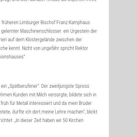
m früheren Limburger Bischof Franz Kamphaus.
elernter Maschinenschlosser: ein Urgestein der
tionen auf dem Klostergelände zwischen der
he kennt. Nicht von ungefähr spricht Rektor
sionshauses“.
in „Spätberufener“. Der zweitjüngste Spross
ehmen Kunden mit Milch versorgte, bildete sich in
früh für Metall interessiert und da mein Bruder
tete, durfte ich dort meine Lehre machen“, blickt
chtet: „In dieser Zeit haben wir 50 Kirchen