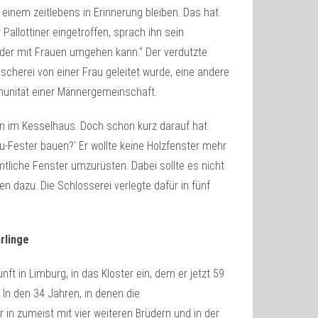
inem zeitlebens in Erinnerung bleiben. Das hat
allottiner eingetroffen, sprach ihn sein
d der mit Frauen umgehen kann.“ Der verdutzte
scherei von einer Frau geleitet wurde, eine andere
unität einer Männergemeinschaft.
nn im Kesselhaus. Doch schon kurz darauf hat
u-Fester bauen?‘ Er wollte keine Holzfenster mehr
liche Fenster umzurüsten. Dabei sollte es nicht
en dazu. Die Schlosserei verlegte dafür in fünf
rlinge
t in Limburg, in das Kloster ein, dem er jetzt 59
 In den 34 Jahren, in denen die
 in zumeist mit vier weiteren Brüdern und in der