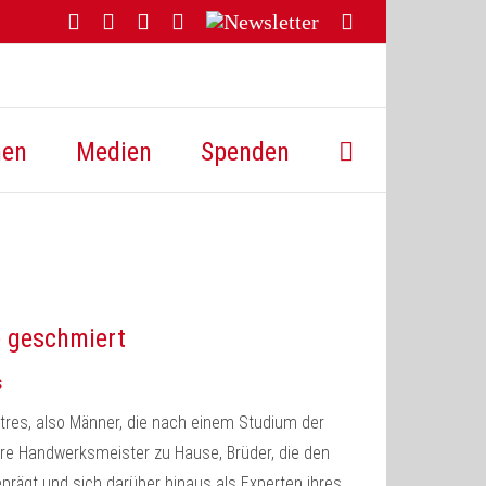
Facebook
YouTube
Instagram
Threads
Newsletter
E-
Mail
hen
Medien
Spenden
e geschmiert
s
atres, also Männer, die nach einem Studium der
ere Handwerksmeister zu Hause, Brüder, die den
rägt und sich darüber hinaus als Experten ihres