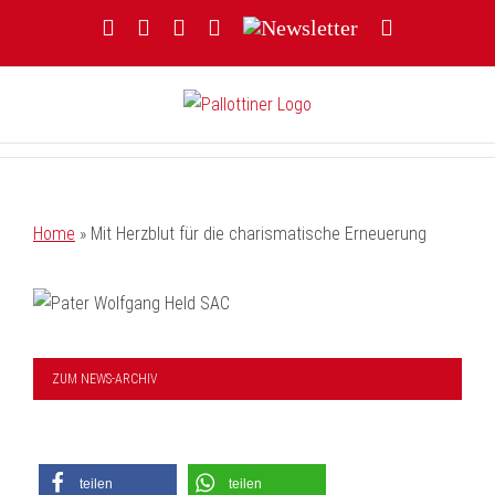
Zum
Facebook
YouTube
Instagram
Threads
Newsletter
E-
Inhalt
Mail
springen
Home
»
Mit Herzblut für die charismatische Erneuerung
ZUM NEWS-ARCHIV
teilen
teilen