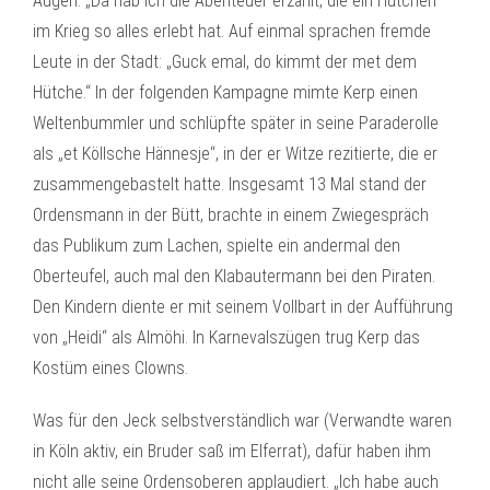
Augen. „Da hab ich die Abenteuer erzählt, die ein Hütchen
im Krieg so alles erlebt hat. Auf einmal sprachen fremde
Leute in der Stadt: „Guck emal, do kimmt der met dem
Hütche.“ In der folgenden Kampagne mimte Kerp einen
Weltenbummler und schlüpfte später in seine Paraderolle
als „et Köllsche Hännesje“, in der er Witze rezitierte, die er
zusammengebastelt hatte. Insgesamt 13 Mal stand der
Ordensmann in der Bütt, brachte in einem Zwiegespräch
das Publikum zum Lachen, spielte ein andermal den
Oberteufel, auch mal den Klabautermann bei den Piraten.
Den Kindern diente er mit seinem Vollbart in der Aufführung
von „Heidi“ als Almöhi. In Karnevalszügen trug Kerp das
Kostüm eines Clowns.
Was für den Jeck selbstverständlich war (Verwandte waren
in Köln aktiv, ein Bruder saß im Elferrat), dafür haben ihm
nicht alle seine Ordensoberen applaudiert. „Ich habe auch