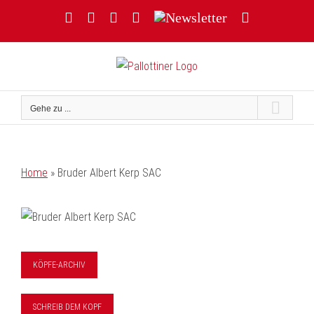
Zum
Facebook
YouTube
Instagram
Threads
Newsletter
E-
Inhalt
Mail
springen
Gehe zu ...
Home
»
Bruder Albert Kerp SAC
KÖPFE-ARCHIV
SCHREIB DEM KOPF