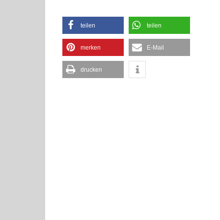
teilen
teilen
merken
E-Mail
drucken