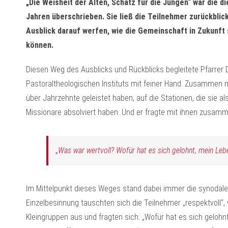
„Die Weisheit der Alten, Schatz für die Jungen“ war die di
Jahren überschrieben. Sie ließ die Teilnehmer zurückblic
Ausblick darauf werfen, wie die Gemeinschaft in Zukunft
können.
Diesen Weg des Ausblicks und Rückblicks begleitete Pfarrer 
Pastoraltheologischen Instituts mit feiner Hand. Zusammen mi
über Jahrzehnte geleistet haben, auf die Stationen, die sie a
Missionare absolviert haben. Und er fragte mit ihnen zusamm
„Was war wertvoll? Wofür hat es sich gelohnt, mein Leb
Im Mittelpunkt dieses Weges stand dabei immer die synodal
Einzelbesinnung tauschten sich die Teilnehmer „respektvoll“, 
Kleingruppen aus und fragten sich: „Wofür hat es sich geloh