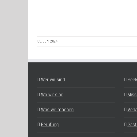
05. Juni 2024
Wer wir sind
Seel
Wo wir sind
Miss
Was wir machen
Verl
Berufung
Gäst