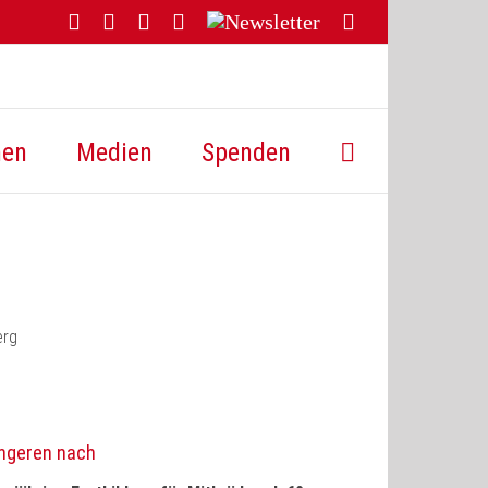
Facebook
YouTube
Instagram
Threads
Newsletter
E-
Mail
hen
Medien
Spenden
üngeren nach