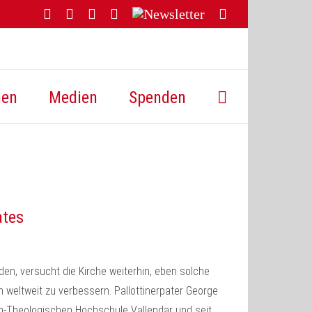
Facebook
YouTube
Instagram
Threads
Newsletter
E-
Mail
hen
Medien
Spenden
ates
, versucht die Kirche weiterhin, eben solche
 weltweit zu verbessern. Pallottinerpater George
ch-Theologischen Hochschule Vallendar und seit