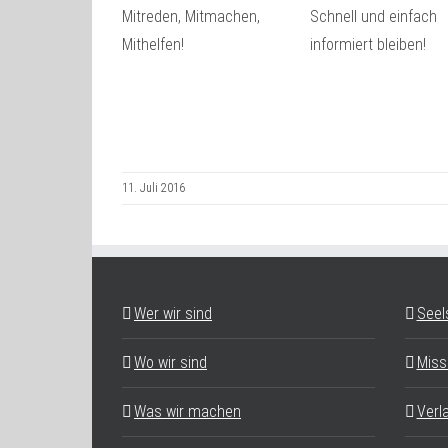
Mitreden, Mitmachen,
Schnell und einfach
Mithelfen!
informiert bleiben!
11. Juli 2016
Wer wir sind
Seel
Wo wir sind
Miss
Was wir machen
Verl