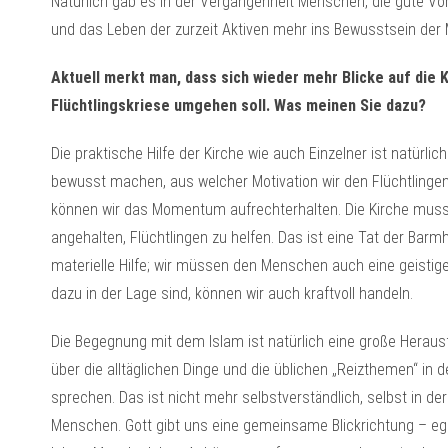
Natürlich gab es in der Vergangenheit Menschen, die gute Vorb
und das Leben der zurzeit Aktiven mehr ins Bewusstsein der
Aktuell merkt man, dass sich wieder mehr Blicke auf die K
Flüchtlingskriese umgehen soll. Was meinen Sie dazu?
Die praktische Hilfe der Kirche wie auch Einzelner ist natürli
bewusst machen, aus welcher Motivation wir den Flüchtlingen h
können wir das Momentum aufrechterhalten. Die Kirche muss 
angehalten, Flüchtlingen zu helfen. Das ist eine Tat der Barmhe
materielle Hilfe; wir müssen den Menschen auch eine geistig
dazu in der Lage sind, können wir auch kraftvoll handeln.
Die Begegnung mit dem Islam ist natürlich eine große Heraus
über die alltäglichen Dinge und die üblichen „Reizthemen“ i
sprechen. Das ist nicht mehr selbstverständlich, selbst in de
Menschen. Gott gibt uns eine gemeinsame Blickrichtung – ega