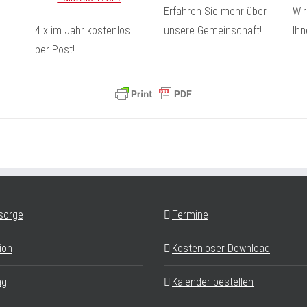
Erfahren Sie mehr über
Wir
4 x im Jahr kostenlos
unsere Gemeinschaft!
Ihn
per Post!
sorge
Termine
ion
Kostenloser Download
ag
Kalender bestellen