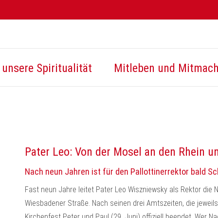
unsere Spiritualität
Mitleben und Mitmac
Pater Leo: Von der Mosel an den Rhein u
Nach neun Jahren ist für den Pallottinerrektor bald S
Fast neun Jahre leitet Pater Leo Wiszniewsky als Rektor die N
Wiesbadener Straße. Nach seinen drei Amtszeiten, die jeweils 
Kirchenfest Peter und Paul (29. Juni) offiziell beendet. Wer Na