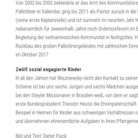
Von 2002 bis 2005 bekleidete er das Amt des Kommunitätsre
Pallottiner in Vallendar, ging bis 2011 als Pastor zurück in d
(seine erste Kaplanstelle) und ist nunmehr im neunten Jahr 
nebenamtlich für zweieinhalb Jahre noch Ordensreferent im 
Begleitung der vietnamesischen Kommunität in Nothgottes. Hö
Rückbau des großen Pallottinergeländes mit zahlreichen Einri
im Oktober 2017.
Zwölf sozial engagierte Kinder
In all den Jahren hat Wiszniewsky nicht den Kontakt zu seinen 
Schiene ist bei uns sechs Jungen und sechs Mädchen ausgeprä
bei den Steyler Missionaren in Brasilien weiß, von dem er sagt:
erste Bundespräsident Theodor Heuss die Ehrenpatenschaft
Beispiel in Heimen für Kinder aus schwierigen Verhältnissen od
und übernehmen ehrenamtliche Aufgaben in ihren Pfarrgeme
Bild und Text: Dieter Fluck