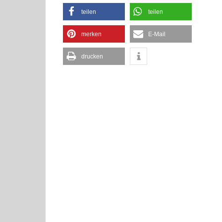
teilen
teilen
merken
E-Mail
drucken