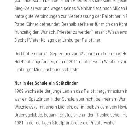
„Ich habe schon bald bei einem Priester als Messdiener gedie
Sieg-Kreis) war und wegen seines Weinhändlers nach Müden ka
hatte gute Verbindungen zur Niederlassung der Pallottiner i
Pater Kühner befreundet. Deshalb stellte er für mich den Kon
frühzeitig den Wunsch, Priester zu werden“, erzählt Wiszniew
Bischof-Vieter-Kollegs der Limburger Pallottiner.
Dort hatte er am 1. September vor 52 Jahren mit dem aus
Holzbach angefangen, den er 2011 nach dessen Wechsel zur P
Limburger Missionshauses ablöste.
Nur in der Schule ein Spätzünder
1969 wechselte der junge Leo an das Pallottinergymnasium in
war ein Spätzünder in der Schule, aber nicht bei meinem Wuns
Wiszniewsky mit einem Lächeln, der im selben Jahr sein Novizi
Ordensgelübde, begann. Er studierte an der Theologischen Ho
1981 in der dortigen Stadtpfarrkirche die Priesterweihe.