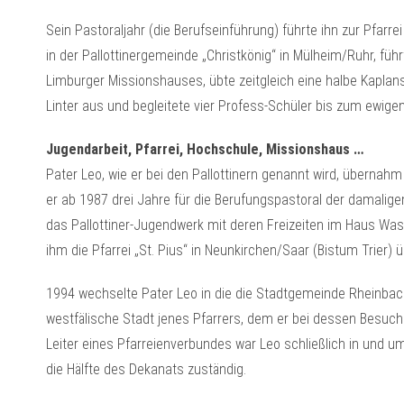
Sein Pastoraljahr (die Berufseinführung) führte ihn zur Pfarre
in der Pallottinergemeinde „Christkönig“ in Mülheim/Ruhr, füh
Limburger Missionshauses, übte zeitgleich eine halbe Kaplanst
Linter aus und begleitete vier Profess-Schüler bis zum ewige
Jugendarbeit, Pfarrei, Hochschule, Missionshaus …
Pater Leo, wie er bei den Pallottinern genannt wird, übernahm
er ab 1987 drei Jahre für die Berufungspastoral der damalige
das Pallottiner-Jugendwerk mit deren Freizeiten im Haus Was
ihm die Pfarrei „St. Pius“ in Neunkirchen/Saar (Bistum Trier) 
1994 wechselte Pater Leo in die die Stadtgemeinde Rheinbach
westfälische Stadt jenes Pfarrers, dem er bei dessen Besuch
Leiter eines Pfarreienverbundes war Leo schließlich in und u
die Hälfte des Dekanats zuständig.