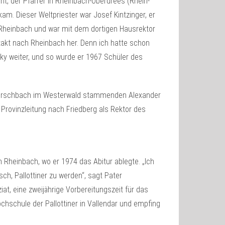
nt, der Pfarrer in Rheinbach-Oberdrees (Rhein-
m. Dieser Weltpriester war Josef Kintzinger, er
n Rheinbach und war mit dem dortigen Hausrektor
takt nach Rheinbach her. Denn ich hatte schon
sky weiter, und so wurde er 1967 Schüler des
 Herschbach im Westerwald stammenden Alexander
rovinzleitung nach Friedberg als Rektor des
 Rheinbach, wo er 1974 das Abitur ablegte. „Ich
ch, Pallottiner zu werden“, sagt Pater
at, eine zweijährige Vorbereitungszeit für das
chschule der Pallottiner in Vallendar und empfing