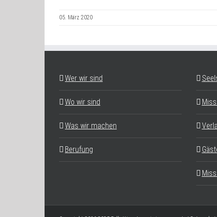
05. März 2020
Wer wir sind
Seel
Wo wir sind
Miss
Was wir machen
Verl
Berufung
Gäst
Miss