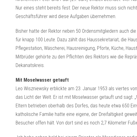
Nur eines steht bereits fest: Der neue Rektor muss sich ni
Geschäftsführer wird diese Aufgaben übernehmen.
Bisher hatte der Rektor neben 50 Ordensmitgliedern auch die 
für knapp 100 Leute. Dazu zählt das Haussekretariat, die H
Pflegestation, Wäscherei, Hausreinigung, Pforte, Küche, Haus
Mitbrüder gehörte zu den Pflichten des Rektors wie die Rep
Dekanatskreis.
Mit Moselwasser getauft
Leo Wiszniewsky erblickte am 23. Januar 1953 als viertes vo
das Licht der Welt. Er ist mit Moselwasser getauft und sagt: „
Eltern betrieben oberhalb des Dorfes, das heute etwa 650 Einw
katholische Familie hatte eine eigene, der Dreifaltigkeit gewei
Besucher offen hält. Von dort sind es noch 2,7 Kilometer Fußw