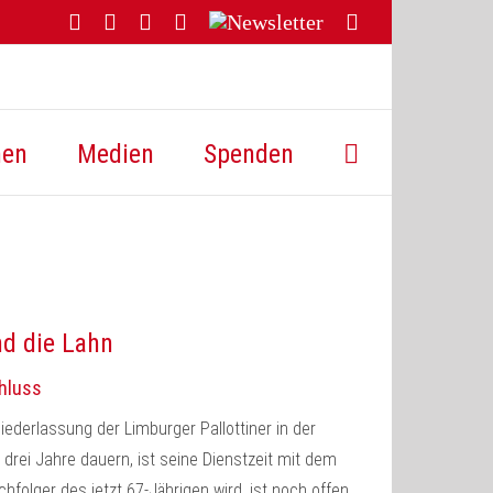
Facebook
YouTube
Instagram
Threads
Newsletter
E-
Mail
hen
Medien
Spenden
nd die Lahn
chluss
iederlassung der Limburger Pallottiner in der
drei Jahre dauern, ist seine Dienstzeit mit dem
chfolger des jetzt 67-Jährigen wird, ist noch offen.