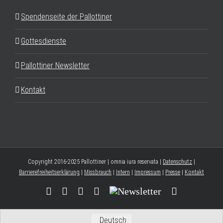
Spendenseite der Pallottiner
Gottesdienste
Pallottiner Newsletter
Kontakt
Copyright 2016-2025 Pallottiner | omnia iura reservata |
Datenschutz
|
Barrierefreiheitserklärung
|
Missbrauch
|
Intern
|
Impressum
|
Presse
|
Kontakt
Facebook
YouTube
Instagram
Threads
Newsletter
E-
Mail
Deutsch