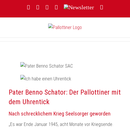
Zum
Facebook
YouTube
Instagram
Threads
Newsletter
E-
Inhalt
Mail
springen
Pater Benno Schator: Der Pallottiner mit
dem Uhrentick
Nach schrecklichem Krieg Seelsorger geworden
„Es war Ende Januar 1945, acht Monate vor Kriegsende.