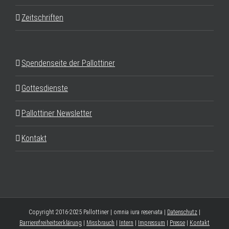
Zeitschriften
Spendenseite der Pallottiner
Gottesdienste
Pallottiner Newsletter
Kontakt
Copyright 2016-2025 Pallottiner | omnia iura reservata |
Datenschutz
|
Barrierefreiheitserklärung
|
Missbrauch
|
Intern
|
Impressum
|
Presse
|
Kontakt