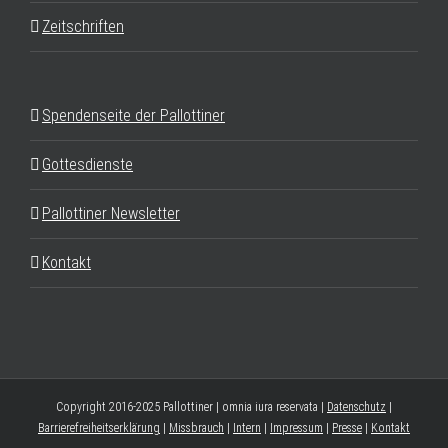
Zeitschriften
Spendenseite der Pallottiner
Gottesdienste
Pallottiner Newsletter
Kontakt
Copyright 2016-2025 Pallottiner | omnia iura reservata |
Datenschutz
|
Barrierefreiheitserklärung
|
Missbrauch
|
Intern
|
Impressum
|
Presse
|
Kontakt