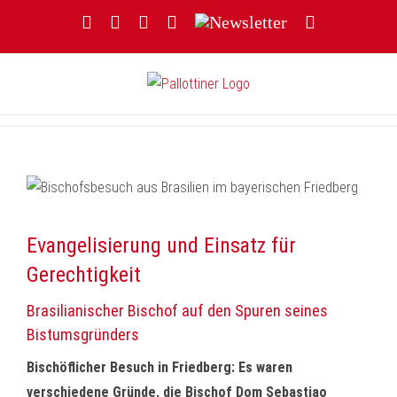
Zum
Facebook
YouTube
Instagram
Threads
Newsletter
E-
Inhalt
Mail
springen
Evangelisierung und Einsatz für
Gerechtigkeit
Brasilianischer Bischof auf den Spuren seines
Bistumsgründers
Bischöflicher Besuch in Friedberg: Es waren
verschiedene Gründe, die Bischof Dom Sebastiao