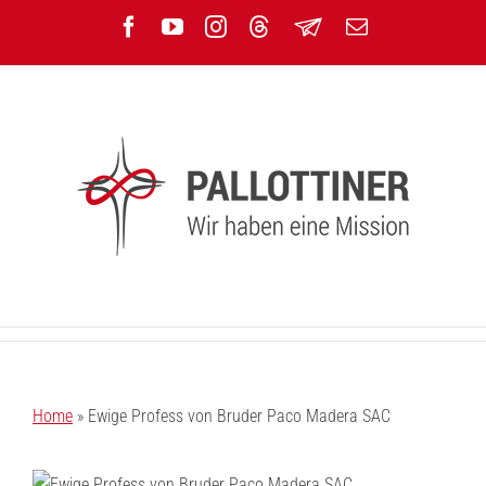
Zum
Facebook
YouTube
Instagram
Threads
Newsletter
E-
Inhalt
Mail
springen
Home
»
Ewige Profess von Bruder Paco Madera SAC