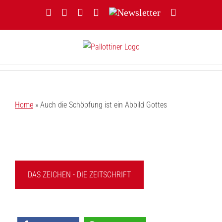
Zum
Facebook
YouTube
Instagram
Threads
Newsletter
E-
Inhalt
Mail
springen
Home
»
Auch die Schöpfung ist ein Abbild Gottes
DAS ZEICHEN - DIE ZEITSCHRIFT