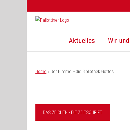
Zum
Inhalt
springen
Aktuelles
Wir und 
Home
»
Der Himmel - die Bibliothek Gottes
DAS ZEICHEN - DIE ZEITSCHRIFT