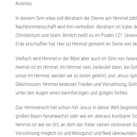
Kosmos.
In diesem Sinn etwa soll Abraham die Sterne am Himmel zähle
Nachkommenschaft wird ihm verheißen. Abraham ist Vater des
Christentum und Islam. Ähnlich heißt es im Psalm 121: Unser
Erde erschaffen hat. Hier ist Himmel gemeint im Sinne von sk
Vielfach wird Himmel in der Bibel aber auch im Sinn von heav
Heimat ist im Himmel. Im Himmel sein, bedeutet dann, bei Gott
unser im Himmel, werden wir zu beten gelehrt, und Jesus sp
Gleichnissen. Himmel bedeutet Frieden und Versöhnung, Gott
unter den Augen eines barmherzigen und gütigen Gottes.
Das Himmelreich hat schon mit Jesus in dieser Welt begonnen
großen Baum heranwächst oder wie ein überaus kostbarer Scha
Himmel ist wie ein Ort, an dem der Vater seinen verlorenen 
Versöhnung möglich ist und Missgunst und Neid überwunden w