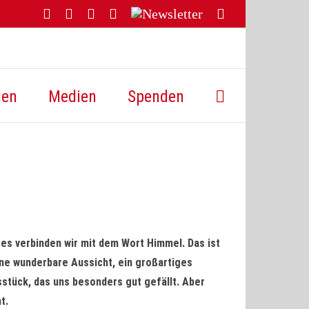
Facebook
YouTube
Instagram
Threads
Newsletter
E-
Mail
hen
Medien
Spenden
tes verbinden wir mit dem Wort Himmel. Das ist
ine wunderbare Aussicht, ein großartiges
stück, das uns besonders gut gefällt. Aber
t.