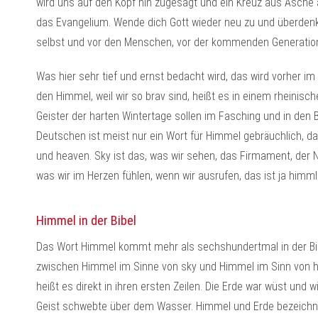
wird uns auf den Kopf hin zugesagt und ein Kreuz aus Asche 
das Evangelium. Wende dich Gott wieder neu zu und überdenke 
selbst und vor den Menschen, vor der kommenden Generation
Was hier sehr tief und ernst bedacht wird, das wird vorher im
den Himmel, weil wir so brav sind, heißt es in einem rheini
Geister der harten Wintertage sollen im Fasching und in den 
Deutschen ist meist nur ein Wort für Himmel gebräuchlich, d
und heaven. Sky ist das, was wir sehen, das Firmament, der 
was wir im Herzen fühlen, wenn wir ausrufen, das ist ja himml
Himmel in der Bibel
Das Wort Himmel kommt mehr als sechshundertmal in der Bibe
zwischen Himmel im Sinne von sky und Himmel im Sinn von h
heißt es direkt in ihren ersten Zeilen. Die Erde war wüst und wi
Geist schwebte über dem Wasser. Himmel und Erde bezeichn