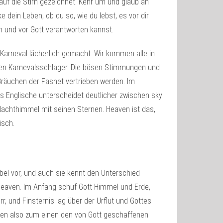
auf die Stirn gezeichnet. Kehr um und glaub an
dein Leben, ob du so, wie du lebst, es vor dir
 und vor Gott verantworten kannst.
 Karneval lächerlich gemacht. Wir kommen alle in
schen Karnevalsschlager. Die bösen Stimmungen und
Bräuchen der Fasnet vertrieben werden. Im
as Englische unterscheidet deutlicher zwischen sky
Nachthimmel mit seinen Sternen. Heaven ist das,
isch.
l vor, und auch sie kennt den Unterschied
eaven. Im Anfang schuf Gott Himmel und Erde,
rr, und Finsternis lag über der Urflut und Gottes
en also zum einen den von Gott geschaffenen