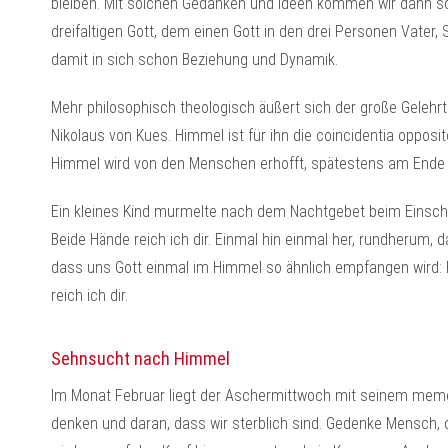
bleiben. Mit solchen Gedanken und Ideen kommen wir dann sc
dreifaltigen Gott, dem einen Gott in den drei Personen Vater, S
damit in sich schon Beziehung und Dynamik.
Mehr philosophisch theologisch äußert sich der große Gelehr
Nikolaus von Kues. Himmel ist für ihn die coincidentia opposi
Himmel wird von den Menschen erhofft, spätestens am Ende 
Ein kleines Kind murmelte nach dem Nachtgebet beim Einschla
Beide Hände reich ich dir. Einmal hin einmal her, rundherum, d
dass uns Gott einmal im Himmel so ähnlich empfangen wird:
reich ich dir.
Sehnsucht nach Himmel
Im Monat Februar liegt der Aschermittwoch mit seinem meme
denken und daran, dass wir sterblich sind. Gedenke Mensch,