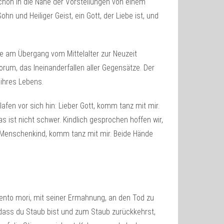
hon in die Nähe der Vorstellungen von einem
ohn und Heiliger Geist, ein Gott, der Liebe ist, und
te am Übergang vom Mittelalter zur Neuzeit
torum, das Ineinanderfallen aller Gegensätze. Der
ihres Lebens.
fen vor sich hin: Lieber Gott, komm tanz mit mir.
as ist nicht schwer. Kindlich gesprochen hoffen wir,
 Menschenkind, komm tanz mit mir. Beide Hände
nto mori, mit seiner Ermahnung, an den Tod zu
 dass du Staub bist und zum Staub zurückkehrst,