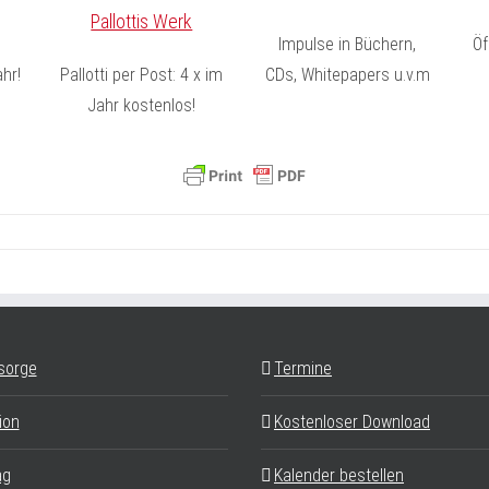
Pallottis Werk
Impulse in Büchern,
Öf
hr!
Pallotti per Post: 4 x im
CDs, Whitepapers u.v.m
Jahr kostenlos!
sorge
Termine
ion
Kostenloser Download
ag
Kalender bestellen