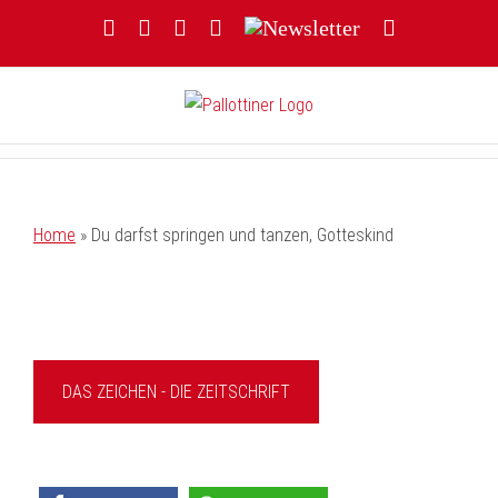
Zum
Facebook
YouTube
Instagram
Threads
Newsletter
E-
Inhalt
Mail
springen
Home
»
Du darfst springen und tanzen, Gotteskind
DAS ZEICHEN - DIE ZEITSCHRIFT