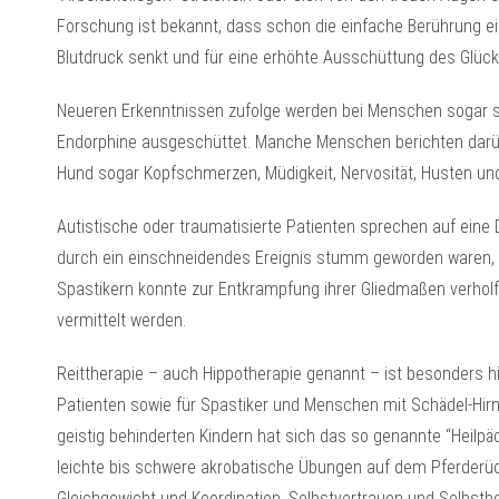
Forschung ist bekannt, dass schon die einfache Berührung e
Blutdruck senkt und für eine erhöhte Ausschüttung des Glü
Neueren Erkenntnissen zufolge werden bei Menschen sogar 
Endorphine ausgeschüttet. Manche Menschen berichten darüb
Hund sogar Kopfschmerzen, Müdigkeit, Nervosität, Husten u
Autistische oder traumatisierte Patienten sprechen auf eine D
durch ein einschneidendes Ereignis stumm geworden waren, d
Spastikern konnte zur Entkrampfung ihrer Gliedmaßen verho
vermittelt werden.
Reittherapie – auch Hippotherapie genannt – ist besonders hi
Patienten sowie für Spastiker und Menschen mit Schädel-Hirn
geistig behinderten Kindern hat sich das so genannte “Heilpä
leichte bis schwere akrobatische Übungen auf dem Pferderü
Gleichgewicht und Koordination, Selbstvertrauen und Selbstb