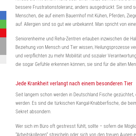
bessere Frustrationstoleranz, anders ausgedrückt: Sie sind 
Menschen, die auf einem Bauernhof mit Kühen, Pferden, Zie
auf. Allergien sind so gut wie unbekannt. Man spricht von ei
Seniorenheime und Reha-Zentren erlauben inzwischen die Halt
Beziehung von Mensch und Tier wissen; Heilungsprozesse verla
und verpflichten zu mehr Mobilität und sozialer Verantwortun
die sogar Gefühle erkennen können; sie sind für die alten Mens
Jede Krankheit verlangt nach einem besonderen Tier
Seit langem schon werden in Deutschland Fische gezüchtet, d
werden. Es sind die türkischen Kangal-Knabberfische, die be
Sekret absondern.
Wer sich im Büro oft gestresst fühlt, sollte – sofern die Mögli
“Arbeitskollegen“ streicheln oder sich von den treuen Augen 