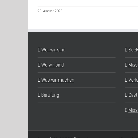
28. August 2023
Wer wir sind
Seel
Wo wir sind
Miss
Was wir machen
Verl
Berufung
Gäst
Miss