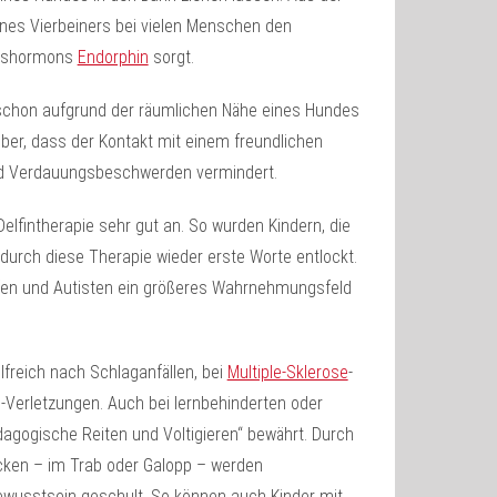
ines Vierbeiners bei vielen Menschen den
ckshormons
Endorphin
sorgt.
schon aufgrund der räumlichen Nähe eines Hundes
er, dass der Kontakt mit einem freundlichen
nd Verdauungsbeschwerden vermindert.
elfintherapie sehr gut an. So wurden Kindern, die
urch diese Therapie wieder erste Worte entlockt.
lfen und Autisten ein größeres Wahrnehmungsfeld
lfreich nach Schlaganfällen, bei
Multiple-Sklerose
-
-Verletzungen. Auch bei lernbehinderten oder
dagogische Reiten und Voltigieren“ bewährt. Durch
cken – im Trab oder Galopp – werden
ewusstsein geschult. So können auch Kinder mit