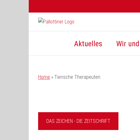
Zum
Inhalt
springen
Aktuelles
Wir und 
Home
»
Tierische Therapeuten
DAS ZEICHEN - DIE ZEITSCHRIFT