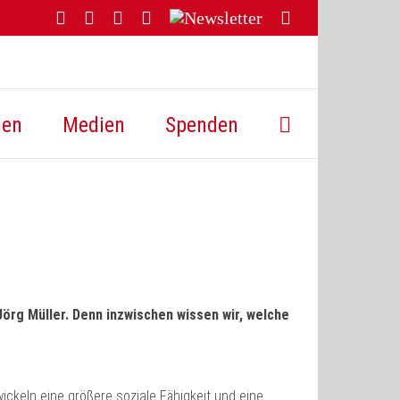
Facebook
YouTube
Instagram
Threads
Newsletter
E-
Mail
hen
Medien
Spenden
 Jörg Müller. Denn inzwischen wissen wir, welche
ickeln eine größere soziale Fähigkeit und eine