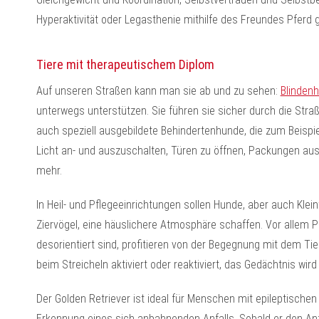
Hyperaktivität oder Legasthenie mithilfe des Freundes Pferd 
Tiere mit therapeutischem Diplom
Auf unseren Straßen kann man sie ab und zu sehen:
Blinden
unterwegs unterstützen. Sie führen sie sicher durch die Str
auch speziell ausgebildete Behindertenhunde, die zum Beispiel 
Licht an- und auszuschalten, Türen zu öffnen, Packungen aus
mehr.
In Heil- und Pflegeeinrichtungen sollen Hunde, aber auch Kle
Ziervögel, eine häuslichere Atmosphäre schaffen. Vor allem Pa
desorientiert sind, profitieren von der Begegnung mit dem Ti
beim Streicheln aktiviert oder reaktiviert, das Gedächtnis wird 
Der Golden Retriever ist ideal für Menschen mit epileptischen A
Erkennung eines sich anbahnenden Anfalls. Sobald er den Anfal