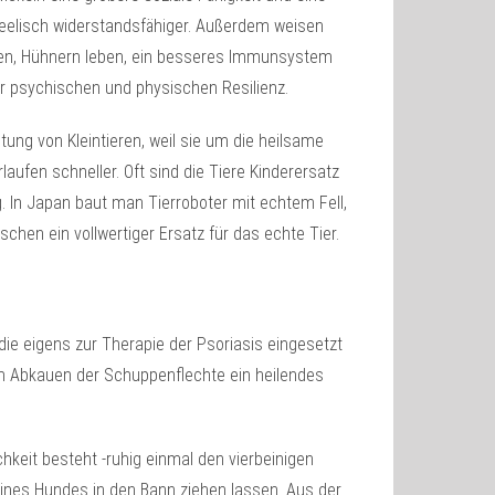
seelisch widerstandsfähiger. Außerdem weisen
gen, Hühnern leben, ein besseres Immunsystem
ner psychischen und physischen Resilienz.
ung von Kleintieren, weil sie um die heilsame
ufen schneller. Oft sind die Tiere Kinderersatz
g. In Japan baut man Tierroboter mit echtem Fell,
chen ein vollwertiger Ersatz für das echte Tier.
ie eigens zur Therapie der Psoriasis eingesetzt
im Abkauen der Schuppenflechte ein heilendes
chkeit besteht -ruhig einmal den vierbeinigen
eines Hundes in den Bann ziehen lassen. Aus der