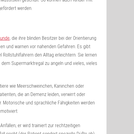
gefördert werden.
hunde
, die ihre blinden Besitzer bei der Orientierung
aßen und warnen vor nahenden Gefahren. Es gibt
Rollstuhlfahrern den Alltag erleichtern. Sie lernen
 dem Supermarktregal zu angeln und vieles, vieles
intiere wie Meerschweinchen, Kaninchen oder
tienten, die an Demenz leiden, verwirrt oder
er. Motorische und sprachliche Fähigkeiten werden
motiviert.
nfällen; er wird trainiert zur rechtzeitigen
l riecht (der Patient sondert spezielle Düfte ab),