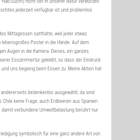
r Hab-Sucht) nicht tief in unserer Natur verwurzelt
schtes jederzeit verfügbar ist und problemlos
es Mittagessen satthatte, weil jeder etwas
n lebensgroßes Poster in die Hände. Auf dem
gen Augen in die Kamera. Dieses, ein ganzes
unserer Esszimmertür geklebt, so dass der Eindruck
 und uns begierig beim Essen zu. Meine Aktion hat
nd andererseits bedenkenlos ausgewählt; da sind
us Chile keine Frage; auch Erdbeeren aus Spanien
ie damit verbundene Umweltbelastung berührt nur
edigung symbolisch für eine ganz andere Art von