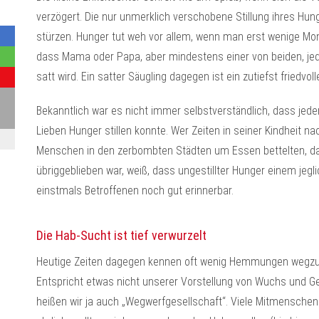
verzögert. Die nur unmerklich verschobene Stillung ihres Hung
stürzen. Hunger tut weh vor allem, wenn man erst wenige Mon
dass Mama oder Papa, aber mindestens einer von beiden, jede
satt wird. Ein satter Säugling dagegen ist ein zutiefst friedvo
Bekanntlich war es nicht immer selbstverständlich, dass jede
Lieben Hunger stillen konnte. Wer Zeiten in seiner Kindheit na
Menschen in den zerbombten Städten um Essen bettelten, da
übriggeblieben war, weiß, dass ungestillter Hunger einem jegli
einstmals Betroffenen noch gut erinnerbar.
Die Hab-Sucht ist tief verwurzelt
Heutige Zeiten dagegen kennen oft wenig Hemmungen wegzuw
Entspricht etwas nicht unserer Vorstellung von Wuchs und 
heißen wir ja auch „Wegwerfgesellschaft“. Viele Mitmenschen s