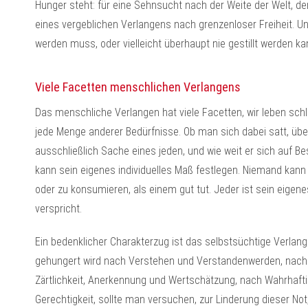
Hunger steht: für eine Sehnsucht nach der Weite der Welt, d
eines vergeblichen Verlangens nach grenzenloser Freiheit. Un
werden muss, oder vielleicht überhaupt nie gestillt werden kan
Viele Facetten menschlichen Verlangens
Das menschliche Verlangen hat viele Facetten, wir leben schli
jede Menge anderer Bedürfnisse. Ob man sich dabei satt, über
ausschließlich Sache eines jeden, und wie weit er sich auf Be
kann sein eigenes individuelles Maß festlegen. Niemand kan
oder zu konsumieren, als einem gut tut. Jeder ist sein eigene
verspricht.
Ein bedenklicher Charakterzug ist das selbstsüchtige Verla
gehungert wird nach Verstehen und Verstandenwerden, nach
Zärtlichkeit, Anerkennung und Wertschätzung, nach Wahrhaft
Gerechtigkeit, sollte man versuchen, zur Linderung dieser No