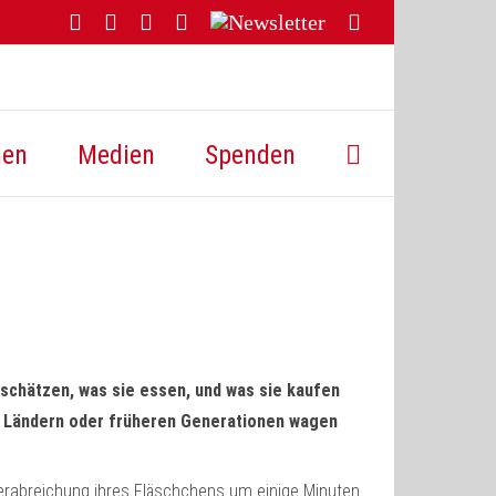
Facebook
YouTube
Instagram
Threads
Newsletter
E-
Mail
hen
Medien
Spenden
chätzen, was sie essen, und was sie kaufen
n Ländern oder früheren Generationen wagen
 Verabreichung ihres Fläschchens um einige Minuten