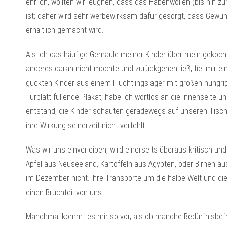
ehrlich, wollten wir leugnen, dass das Habenwollen (bis hin zu
ist; daher wird sehr werbewirksam dafür gesorgt, dass Gewün
erhältlich gemacht wird.
Als ich das häufige Gemaule meiner Kinder über mein gekocht
anderes daran nicht mochte und zurückgehen ließ, fiel mir ei
guckten Kinder aus einem Flüchtlingslager mit großen hungri
Türblatt füllende Plakat, habe ich wortlos an die Innenseite 
entstand, die Kinder schauten geradewegs auf unseren Tisch
ihre Wirkung seinerzeit nicht verfehlt.
Was wir uns einverleiben, wird einerseits überaus kritisch u
Äpfel aus Neuseeland, Kartoffeln aus Ägypten, oder Birnen a
im Dezember nicht. Ihre Transporte um die halbe Welt und d
einen Bruchteil von uns.
Manchmal kommt es mir so vor, als ob manche Bedürfnisbefri