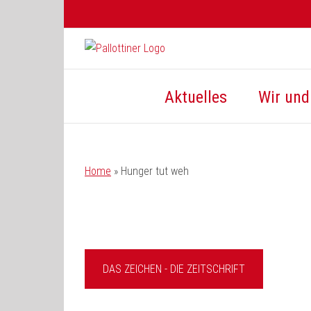
Zum
Inhalt
springen
Aktuelles
Wir und 
Home
»
Hunger tut weh
DAS ZEICHEN - DIE ZEITSCHRIFT