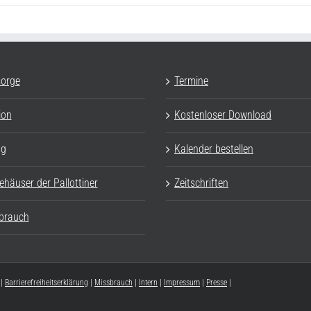
sorge
Termine
ion
Kostenloser Download
ag
Kalender bestellen
ehäuser der Pallottiner
Zeitschriften
brauch
|
Barrierefreiheitserklärung
|
Missbrauch
|
Intern
|
Impressum
|
Presse
|