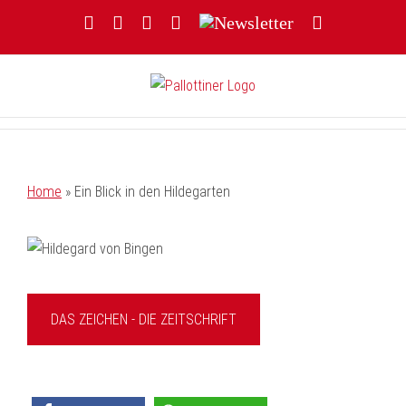
Zum
Facebook
YouTube
Instagram
Threads
Newsletter
E-
Inhalt
Mail
springen
Home
»
Ein Blick in den Hildegarten
DAS ZEICHEN - DIE ZEITSCHRIFT