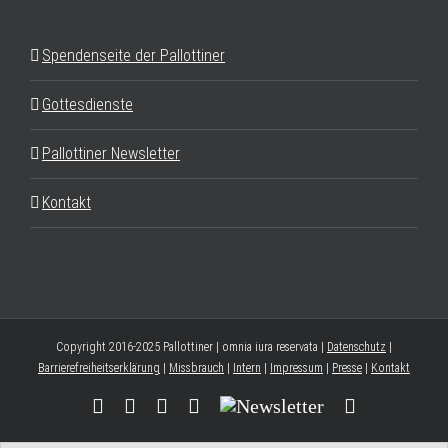
Spendenseite der Pallottiner
Gottesdienste
Pallottiner Newsletter
Kontakt
Copyright 2016-2025 Pallottiner | omnia iura reservata |
Datenschutz
|
Barrierefreiheitserklärung
|
Missbrauch
|
Intern
|
Impressum
|
Presse
|
Kontakt
Facebook
YouTube
Instagram
Threads
Newsletter
E-
Mail