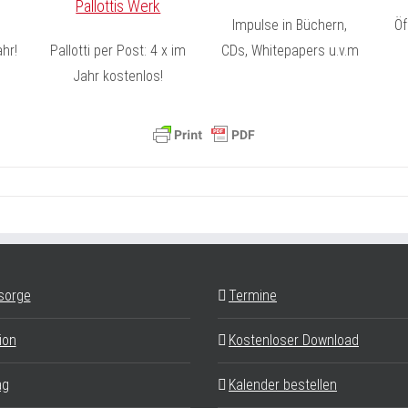
Pallottis Werk
Impulse in Büchern,
Öf
hr!
Pallotti per Post: 4 x im
CDs, Whitepapers u.v.m
Jahr kostenlos!
sorge
Termine
ion
Kostenloser Download
ag
Kalender bestellen