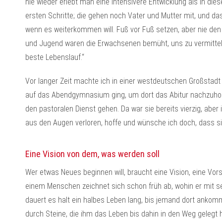
nie wieder erlebt man eine intensivere Entwicklung als in die
ersten Schritte; die gehen noch Vater und Mutter mit, und da
wenn es weiterkommen will. Fuß vor Fuß setzen, aber nie den 
und Jugend waren die Erwachsenen bemüht, uns zu vermitteln: „
beste Lebenslauf.“
Vor langer Zeit machte ich in einer westdeutschen Großstadt 
auf das Abendgymnasium ging, um dort das Abitur nachzuhole
den pastoralen Dienst gehen. Da war sie bereits vierzig, aber in
aus den Augen verloren, hoffe und wünsche ich doch, dass sic
Eine Vision von dem, was werden soll
Wer etwas Neues beginnen will, braucht eine Vision, eine Vor
einem Menschen zeichnet sich schon früh ab, wohin er mit 
dauert es halt ein halbes Leben lang, bis jemand dort ankomm
durch Steine, die ihm das Leben bis dahin in den Weg gelegt 