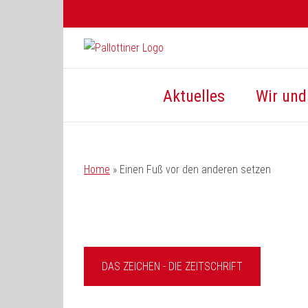
Zum
Inhalt
springen
Aktuelles
Wir und 
Home
»
Einen Fuß vor den anderen setzen
DAS ZEICHEN - DIE ZEITSCHRIFT