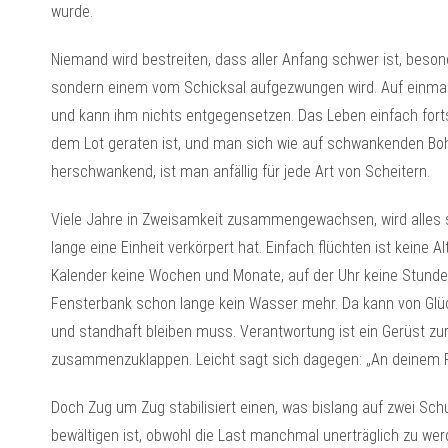
wurde.
Niemand wird bestreiten, dass aller Anfang schwer ist, besond
sondern einem vom Schicksal aufgezwungen wird. Auf einmal 
und kann ihm nichts entgegensetzen. Das Leben einfach forts
dem Lot geraten ist, und man sich wie auf schwankenden Bohle
herschwankend, ist man anfällig für jede Art von Scheitern.
Viele Jahre in Zweisamkeit zusammengewachsen, wird alles si
lange eine Einheit verkörpert hat. Einfach flüchten ist keine 
Kalender keine Wochen und Monate, auf der Uhr keine Stunden
Fensterbank schon lange kein Wasser mehr. Da kann von Glüc
und standhaft bleiben muss. Verantwortung ist ein Gerüst zu
zusammenzuklappen. Leicht sagt sich dagegen: „An deinem Pl
Doch Zug um Zug stabilisiert einen, was bislang auf zwei Sch
bewältigen ist, obwohl die Last manchmal unerträglich zu wer