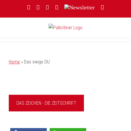
Zum
Facebook
YouTube
Instagram
Threads
Newsletter
E-
Inhalt
Mail
springen
Home
»
Das ewige DU
DAS ZEICHEN - DIE ZEITSCHRIFT